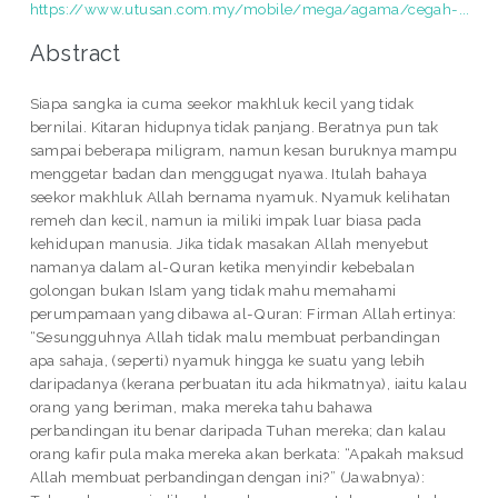
https://www.utusan.com.my/mobile/mega/agama/cegah-...
Abstract
Siapa sangka ia cuma seekor makhluk kecil yang tidak
bernilai. Kitaran hidupnya tidak panjang. Beratnya pun tak
sampai beberapa miligram, namun kesan buruknya mampu
menggetar badan dan menggugat nyawa. Itulah bahaya
seekor makhluk Allah bernama nyamuk. Nyamuk kelihatan
remeh dan kecil, namun ia miliki impak luar biasa pada
kehidupan manusia. Jika tidak masakan Allah menyebut
namanya dalam al-Quran ketika menyindir kebebalan
golongan bukan Islam yang tidak mahu memahami
perumpamaan yang dibawa al-Quran: Firman Allah ertinya:
“Sesungguhnya Allah tidak malu membuat perbandingan
apa sahaja, (seperti) nyamuk hingga ke suatu yang lebih
daripadanya (kerana perbuatan itu ada hikmatnya), iaitu kalau
orang yang beriman, maka mereka tahu bahawa
perbandingan itu benar daripada Tuhan mereka; dan kalau
orang kafir pula maka mereka akan berkata: “Apakah maksud
Allah membuat perbandingan dengan ini?” (Jawabnya):