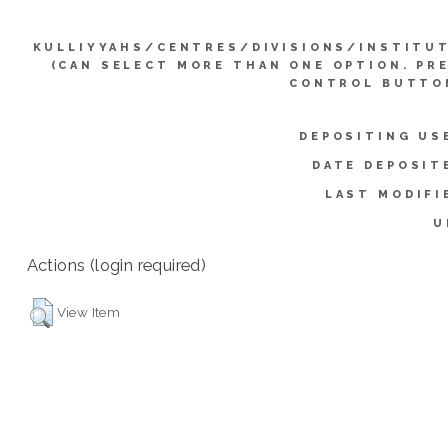
KULLIYYAHS/CENTRES/DIVISIONS/INSTITU
(CAN SELECT MORE THAN ONE OPTION. PR
CONTROL BUTTO
DEPOSITING US
DATE DEPOSIT
LAST MODIFI
U
Actions (login required)
View Item