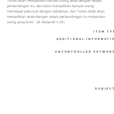
Tuhan akan menjadikan banyak orang sesat dengan sebab
perbandingan itu, dan akan menjadikan banyak orang
mendapat petunjuk dengan sebabnya; dan Tuhan tidak akan
menjadikan sesat dengan sebab perbandingan itu melainkan
orang yang fasik.” (al-Baqarah 2:26).
ITEM TY
ADDITIONAL INFORMATI
UNCONTROLLED KEYWOR
SUBJEC