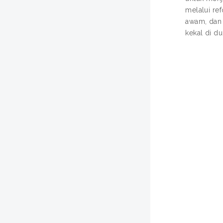
melalui re
awam, dan 
kekal di d