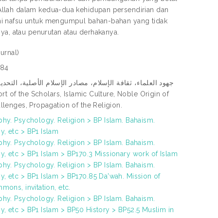
Allah dalam kedua-dua kehidupan persendirian dan
hi nafsu untuk mengumpul bahan-bahan yang tidak
nya, atau penurutan atau derhakanya.
urnal)
684
جهود العلماء، ثقافة الإسلام، مصادر الإسلام الأصلية، التحد،
llenges, Propagation of the Religion.
phy. Psychology. Religion > BP Islam. Bahaism.
, etc > BP1 Islam
phy. Psychology. Religion > BP Islam. Bahaism.
, etc > BP1 Islam > BP170.3 Missionary work of Islam
phy. Psychology. Religion > BP Islam. Bahaism.
, etc > BP1 Islam > BP170.85 Da'wah. Mission of
mons, invitation, etc.
phy. Psychology. Religion > BP Islam. Bahaism.
, etc > BP1 Islam > BP50 History > BP52.5 Muslim in