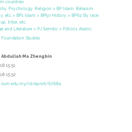
m countries
phy. Psychology. Religion > BP Islam. Bahaism.
, etc > BP1 Islam > BP50 History > BP62 By race,
up, tribe, etc.
e and Literature > PJ Semitic > PJ6001 Arabic
r Foundation Studies
s Abdullah Ma Zhengbin
18 15:51
18 15:52
ep.iium.edu.my/id/eprint/67684