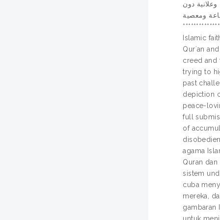
 وعلانية دون
طاعة ومعصية
************
Islamic fai
Qurʼan and 
creed and t
trying to h
past challe
depiction o
peace-lovi
full submis
of accumul
disobedient
agama Isla
Quran dan 
sistem und
cuba menye
mereka, da
gambaran I
untuk menj