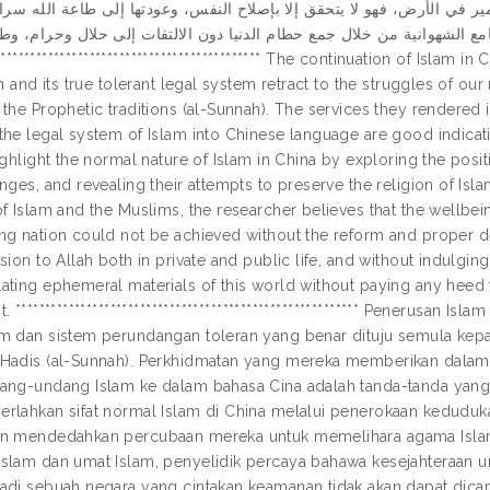
عمير في الأرض، فهو لا يتحقق إلا بإصلاح النفس، وعودتها إلى طاعة الله سرا
امع الشهوانية من خلال جمع حطام الدنيا دون الالتفات إلى حلال وحرام، و
********************************************** The continuation of Islam
th and its true tolerant legal system retract to the struggles of 
the Prophetic traditions (al-Sunnah). The services they rendered i
he legal system of Islam into Chinese language are good indication
ighlight the normal nature of Islam in China by exploring the pos
nges, and revealing their attempts to preserve the religion of Isla
f Islam and the Muslims, the researcher believes that the wellbei
ng nation could not be achieved without the reform and proper de
sion to Allah both in private and public life, and without indulging 
ating ephemeral materials of this world without paying any heed 
. ********************************************************** Penerusan 
m dan sistem perundangan toleran yang benar dituju semula kepad
Hadis (al-Sunnah). Perkhidmatan yang mereka memberikan dala
ang-undang Islam ke dalam bahasa Cina adalah tanda-tanda yang ba
rlahkan sifat normal Islam di China melalui penerokaan keduduka
n mendedahkan percubaan mereka untuk memelihara agama Islam
slam dan umat Islam, penyelidik percaya bahawa kesejahteraan 
adi sebuah negara yang cintakan keamanan tidak akan dapat di