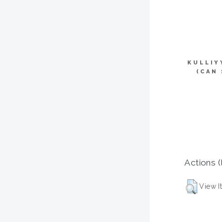
KULLIY
(CAN
Actions (
View I