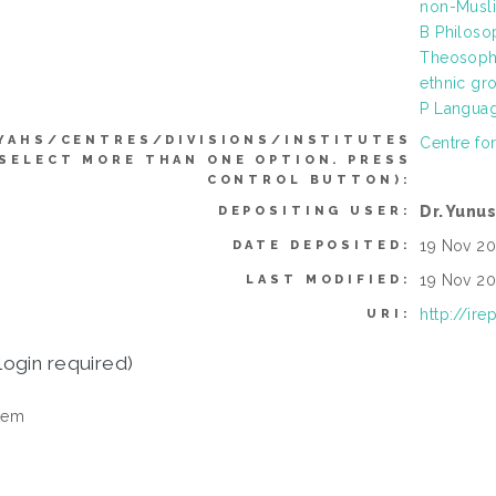
non-Musli
B Philoso
Theosophy
ethnic gro
P Languag
YAHS/CENTRES/DIVISIONS/INSTITUTES
Centre fo
 SELECT MORE THAN ONE OPTION. PRESS
CONTROL BUTTON):
Dr. Yunu
DEPOSITING USER:
19 Nov 20
DATE DEPOSITED:
19 Nov 20
LAST MODIFIED:
http://ir
URI:
login required)
tem