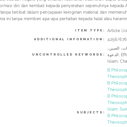
formasi diri dan kembali kepada penyerahan sepenuhnya kepada 
tanpa terlibat dalam pencapaian keinginan material dan memenu
unia ini tanpa memberi apa-apa perhatian kepada halal atau haram
Article
(Jo
ITEM TYPE:
4256/67
ADDITIONAL INFORMATION:
يات، الصين
الدعوة, Effort of the Scholars, Islamic Culture, Noble Origin of
UNCONTROLLED KEYWORDS:
Islam, Cha
B Philoso
Theosophy
B Philoso
Theosophy
B Philoso
Theosophy
Islam. Sum
SUBJECTS:
B Philoso
Theosophy