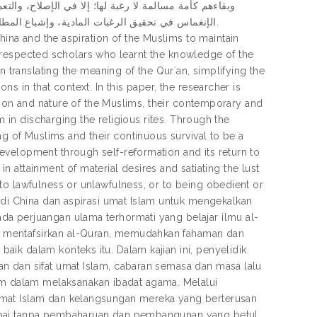
وبقاءهم كأمة مسالمة لا رغبة لها؛ إلا في الإصلاح، والت
الإنغماس في تحقيق الرغبات المادية، وإشباع المط.
 in China and the aspiration of the Muslims to maintain
our respected scholars who learnt the knowledge of the
n translating the meaning of the Qurʼan, simplifying the
s in that context. In this paper, the researcher is
ition and nature of the Muslims, their contemporary and
m in discharging the religious rites. Through the
ng of Muslims and their continuous survival to be a
velopment through self-reformation and its return to
in attainment of material desires and satiating the lust
to lawfulness or unlawfulness, or to being obedient or
Islam di China dan aspirasi umat Islam untuk mengekalkan
a perjuangan ulama terhormati yang belajar ilmu al-
m mentafsirkan al-Quran, memudahkan fahaman dan
ik dalam konteks itu. Dalam kajian ini, penyelidik
n dan sifat umat Islam, cabaran semasa dan masa lalu
 dalam melaksanakan ibadat agama. Melalui
umat Islam dan kelangsungan mereka yang berterusan
capai tanpa pembaharuan dan pembangunan yang betul