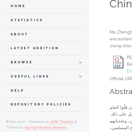
Chin
HOME
STATISTICS
Ma Zhengb
ABOUT
encounteri
orang Isla
LATEST ADDITION
PD
BROWSE
Re
Do
USEFUL LINKS
Official UR
Abstra
HELP
REPOSITORY POLICIES
َلُوا العلم
ليل على ذلك
، وتحدياتهم
© Nov 2017 - Powered by
APW Themes
&
Theme by
Agung Prasetyo Wibowo
.
اح المسلمين