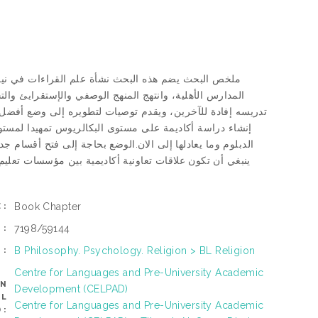
ملخص البحث يضم هذه البحث نشأة علم القراءات في نيجي
المدارس الأهلية، وانتهج المنهج الوصفي والإستقرايئ والت
تدريسه إفادة للآخرين، ويقدم توصيات لتطويره إلى وضع أفضل.
إنشاء دراسة أكاديمة على مستوى البكالريوس تمهيدا لمستوى
الدبلوم وما يعادلها إلى الان.الوضع بحاجة إلى فتح أقسام جد
ينبغي أن تكون علاقات تعاونية أكاديمية بين مؤسسات تعليم
Book Chapter
E:
7198/59144
N:
B Philosophy. Psychology. Religion > BL Religion
S:
Centre for Languages and Pre-University Academic
AN
Development (CELPAD)
OL
Centre for Languages and Pre-University Academic
):