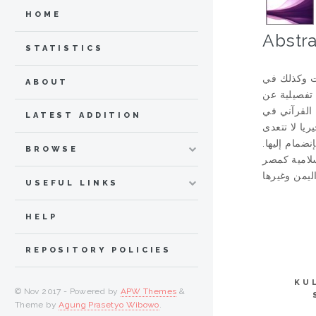
HOME
Abstra
STATISTICS
ت وكذلك في
ABOUT
 تفصيلية عن
 القرآني في
LATEST ADDITION
يا لا تتعدى
نضمام إليها.
BROWSE
سلامية كمصر
USEFUL LINKS
HELP
REPOSITORY POLICIES
KU
© Nov 2017 - Powered by
APW Themes
&
Theme by
Agung Prasetyo Wibowo
.