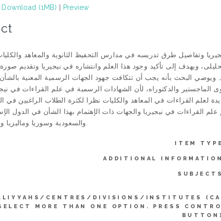
Download (1MB)
|
Preview
ct
ريا وتفاصيل طرق تدريسه في مدارس التحفيظ الثانوية والمعاهد والكليا
حليلى، ويهدف إلى تأكيد وجود هذا العلم وانتشاره في نيجيريا وتقديم صورة
 ويوصي البحث بأنه يجب أن تتكافت جهود الجهات الرسمية المعنية بالشأن
 الماجستير والدكتوراه، لأن الشهادات الرسمية في علم القراءات في نيجير
يدة لعلم القراءات في المعاهد والكليات نظرا لكثرة الطلاب الراغبين في الإ
 علم القراءات في نيجيريا والجهات ذات الإهتمام بهذا الشأن في الدول الإ
والسعودية وسوريا وماليزيا واليمن وغيرها.
ITEM TYP
ADDITIONAL INFORMATIO
SUBJECT
LLIYYAHS/CENTRES/DIVISIONS/INSTITUTES (C
SELECT MORE THAN ONE OPTION. PRESS CONTR
BUTTON