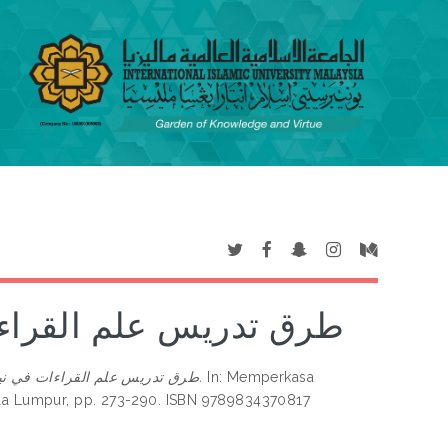
طرق تدريس علم القراءات
In: Memperkasa
طرق تدريس علم القراءات في نيجيريا - ولاية كانو نموذجا.
uala Lumpur, pp. 273-290. ISBN 9789834370817