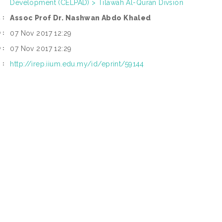
Development (CELPAD) > Tilawah Al-Quran Divsion
Assoc Prof Dr. Nashwan Abdo Khaled
R:
07 Nov 2017 12:29
D:
07 Nov 2017 12:29
D:
http://irep.iium.edu.my/id/eprint/59144
I: