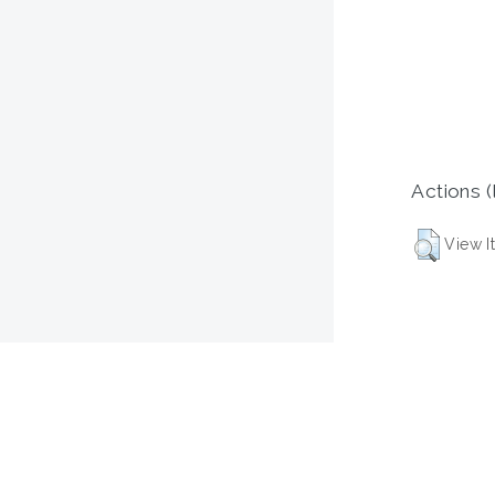
Actions (
View I