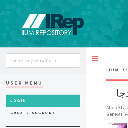
Toggle
IIUM R
USER MENU
جا
LOGIN
Abdo Khal
CREATE ACCOUNT
Generasi P