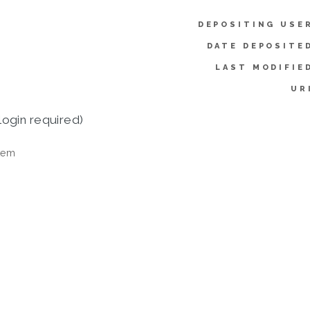
DEPOSITING USE
DATE DEPOSITE
LAST MODIFIE
UR
login required)
tem