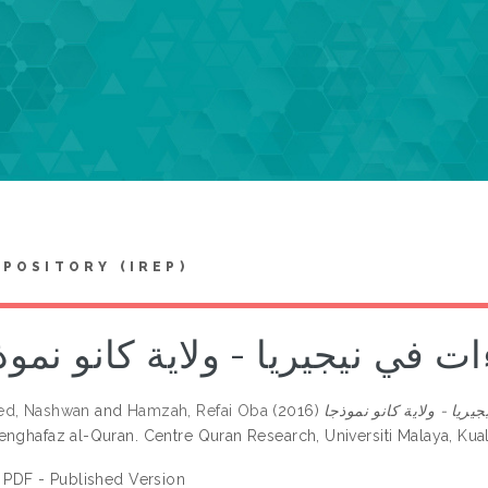
EPOSITORY (IREP)
 في نيجيريا - ولاية كانو نموذ
ed, Nashwan
and
Hamzah, Refai Oba
(2016)
enghafaz al-Quran. Centre Quran Research, Universiti Malaya, K
PDF - Published Version