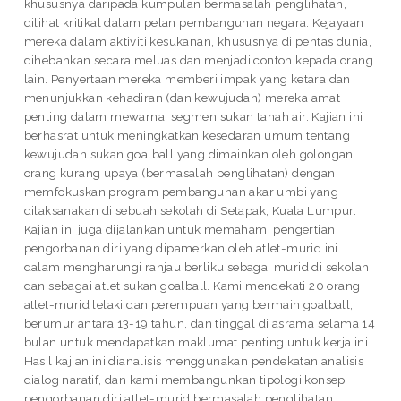
khususnya daripada kumpulan bermasalah penglihatan,
dilihat kritikal dalam pelan pembangunan negara. Kejayaan
mereka dalam aktiviti kesukanan, khususnya di pentas dunia,
dihebahkan secara meluas dan menjadi contoh kepada orang
lain. Penyertaan mereka memberi impak yang ketara dan
menunjukkan kehadiran (dan kewujudan) mereka amat
penting dalam mewarnai segmen sukan tanah air. Kajian ini
berhasrat untuk meningkatkan kesedaran umum tentang
kewujudan sukan goalball yang dimainkan oleh golongan
orang kurang upaya (bermasalah penglihatan) dengan
memfokuskan program pembangunan akar umbi yang
dilaksanakan di sebuah sekolah di Setapak, Kuala Lumpur.
Kajian ini juga dijalankan untuk memahami pengertian
pengorbanan diri yang dipamerkan oleh atlet-murid ini
dalam mengharungi ranjau berliku sebagai murid di sekolah
dan sebagai atlet sukan goalball. Kami mendekati 20 orang
atlet-murid lelaki dan perempuan yang bermain goalball,
berumur antara 13-19 tahun, dan tinggal di asrama selama 14
bulan untuk mendapatkan maklumat penting untuk kerja ini.
Hasil kajian ini dianalisis menggunakan pendekatan analisis
dialog naratif, dan kami membangunkan tipologi konsep
pengorbanan diri atlet-murid bermasalah penglihatan