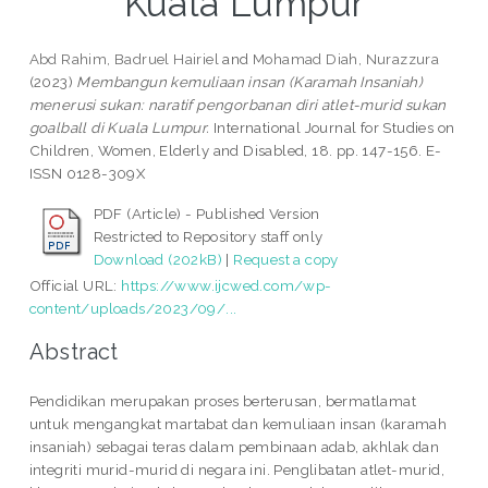
Kuala Lumpur
Abd Rahim, Badruel Hairiel
and
Mohamad Diah, Nurazzura
(2023)
Membangun kemuliaan insan (Karamah Insaniah)
menerusi sukan: naratif pengorbanan diri atlet-murid sukan
goalball di Kuala Lumpur.
International Journal for Studies on
Children, Women, Elderly and Disabled, 18. pp. 147-156. E-
ISSN 0128-309X
PDF (Article) - Published Version
Restricted to Repository staff only
Download (202kB)
|
Request a copy
Official URL:
https://www.ijcwed.com/wp-
content/uploads/2023/09/...
Abstract
Pendidikan merupakan proses berterusan, bermatlamat
untuk mengangkat martabat dan kemuliaan insan (karamah
insaniah) sebagai teras dalam pembinaan adab, akhlak dan
integriti murid-murid di negara ini. Penglibatan atlet-murid,