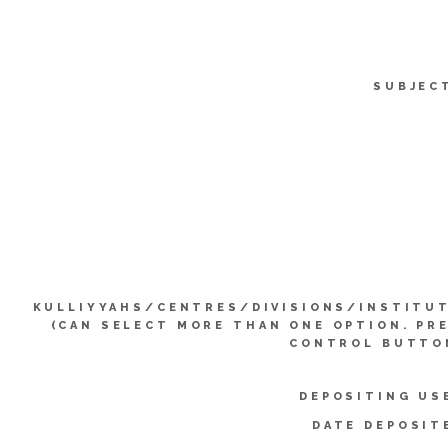
SUBJEC
KULLIYYAHS/CENTRES/DIVISIONS/INSTITU
(CAN SELECT MORE THAN ONE OPTION. PR
CONTROL BUTTO
DEPOSITING US
DATE DEPOSIT