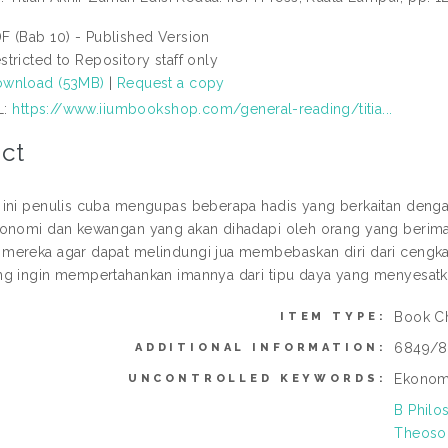
F (Bab 10) - Published Version
stricted to Repository staff only
wnload (53MB)
|
Request a copy
L:
https://www.iiumbookshop.com/general-reading/titia...
ct
ini penulis cuba mengupas beberapa hadis yang berkaitan deng
onomi dan kewangan yang akan dihadapi oleh orang yang berima
ereka agar dapat melindungi jua membebaskan diri dari cengk
g ingin mempertahankan imannya dari tipu daya yang menyesatk
Book C
ITEM TYPE:
6849/8
ADDITIONAL INFORMATION:
Ekonomi
UNCONTROLLED KEYWORDS:
B Philo
Theosop