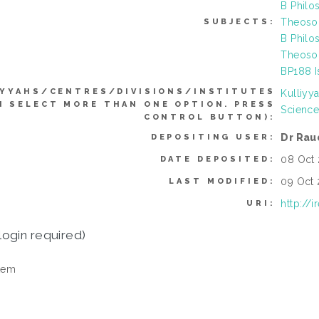
B Philo
Theosop
SUBJECTS:
B Philo
Theosop
BP188 Is
IYYAHS/CENTRES/DIVISIONS/INSTITUTES
Kulliyy
N SELECT MORE THAN ONE OPTION. PRESS
Science
CONTROL BUTTON):
Dr Rau
DEPOSITING USER:
08 Oct 
DATE DEPOSITED:
09 Oct 
LAST MODIFIED:
http://
URI:
login required)
tem