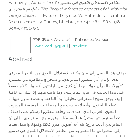
Hamawiya, Adham
(2018)
مظاهر الاستدلال اللغوي في تفسير
الإمام الماتريدي = The lingual inference aspects of al-Maturidi
interpretation.
In: Matüridi Düşünce Ve Matüridilik Literatürü.
Selcuk University, Turkey, Istanbul, pp. 141-162. ISBN 978-
605-64761-3-6
PDF (Book Chapter) - Published Version
Download (529kB)
|
Preview
Abstract
يهدف هذا الفصل إلى بيان مكانة الاستدلال اللغوي من النظر المعرفي
لدى الإمام أبي منصور الماتريدي، واستخراج مظاهره من تفسيره
"تأويلات القرآن"، ولا سيما أن كثيرًا من الباحثين أغفلوا الكلام مفصلاً
على هذا الجانب في نتاج الماتريدي، وما كانت منهم إلا إشارات خافتة
إليه، ووفق منهج استقرائي تحليلي؛ بدأ الباحث بمقدمة تناول فيها ما
أغفله الباحثون، وأنه لا يتناسب مع المنطلقات المعرفية للموروث
اللغوي العربي الذي اهتدى به وخلَّفه مفكرو الإسلام على اختلاف
تخصُّصاتهم، ثم استدلَّ عقلاً وسمعًا - وفق منهج الماتريدي - إلى أن
الماتريدي أديب بارع؛ بله أنه أصولي مبرز كلامًا وفقهًا، وانتقل بعدها
إلى استعراض ما استخرجه من مظاهر الاستدلال اللغوي في تفسير