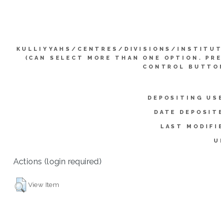
KULLIYYAHS/CENTRES/DIVISIONS/INSTITU
(CAN SELECT MORE THAN ONE OPTION. PR
CONTROL BUTTO
DEPOSITING US
DATE DEPOSIT
LAST MODIFI
U
Actions (login required)
View Item