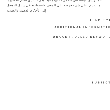
الماتريدي، ليستخلص أنه من خلالها جميعًا وفي السياق العام لتفسيره؛
ما يحرص على شيء حرصه على المعنى واستقامته في سبيل التوصل
إلى الأحكام الفقهية والعقدية.
ITEM TY
ADDITIONAL INFORMATI
UNCONTROLLED KEYWOR
SUBJEC