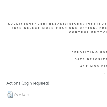
KULLIYYAHS/CENTRES/DIVISIONS/INSTITU
(CAN SELECT MORE THAN ONE OPTION. PR
CONTROL BUTTO
DEPOSITING US
DATE DEPOSIT
LAST MODIFI
U
Actions (login required)
View Item