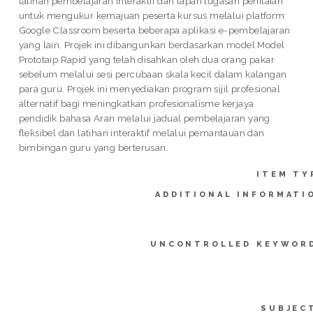
latihan pembelajaran interaktif dan lapan tugasan penilaian
untuk mengukur kemajuan peserta kursus melalui platform
Google Classroom beserta beberapa aplikasi e-pembelajaran
yang lain. Projek ini dibangunkan berdasarkan model Model
Prototaip Rapid yang telah disahkan oleh dua orang pakar
sebelum melalui sesi percubaan skala kecil dalam kalangan
para guru. Projek ini menyediakan program sijil profesional
alternatif bagi meningkatkan profesionalisme kerjaya
pendidik bahasa Aran melalui jadual pembelajaran yang
fleksibel dan latihan interaktif melalui pemantauan dan
bimbingan guru yang berterusan.
ITEM TY
ADDITIONAL INFORMATI
UNCONTROLLED KEYWOR
SUBJEC