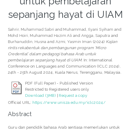
untuk pembelajaran
sepanjang hayat di UIAM
Sahrir, Muhammad Sabri
and
Muhammad, Ilyani Syiham
and
Mohd Hoiri, Muhammad Hazim Ali
and
Angga, Saputra
and
Burhanuddin, Husna
and
Azmi, Yasmin Iman
(2024)
Kajian
rintis rekabentuk dan pembangunan program ‘Micro
Credential’ dalam pedagogi bahasa Arab untuk
pembelajaran sepanjang hayat di UIAM.
In: International
Conference on Languages and Communication (ICLC 2024),
24th - 25th August 2024, Kuala Nerus, Terengganu, Malaysia.
PDF (Full Paper) - Published Version
Restricted to Registered users only
Download (3MB)
|
Request a copy
Official URL:
https://www.unisza.edu.my/iclc2024/
Abstract
Guru dan pendidik bahasa Arab sentiasa memerlukan untuk