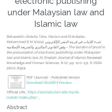
electronic publishing
under Malaysian law and
Islamic law
Bahaaeldin Abdalla Taha, Mariam
and
Elshobake,
Mohammed R M
(2024)
عبء الإثبات في قرينة النشر الإلكتروني
وفق القانون الماليزي والشريعة الإسلامية = The burden of proof in
the presumption of electronic publishing under Malaysian
law and Islamic law.
Al-Risalah: Journal of Islamic Revealed
Knowledge and Human Sciences, 8 (1). pp. 100-131. E-ISSN
2600-8394
PDF (Journal) - Published Version
Download (602kB)
|
Preview
Official URL:
https://journals.iium.edu.my/al-
risalah/index.php/...
Abstract