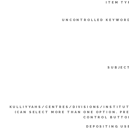
ITEM TY
UNCONTROLLED KEYWOR
SUBJEC
KULLIYYAHS/CENTRES/DIVISIONS/INSTITU
(CAN SELECT MORE THAN ONE OPTION. PR
CONTROL BUTTO
DEPOSITING US