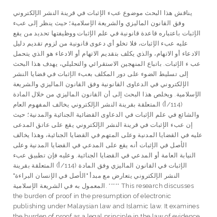
يناقش هذا البحث موضوع عبء الإثبات في قرينة النشر الإلكتروني
وفق القانون الماليزي والشريعة الإسلامية؛ حيث ينظر إلى عبء
الإثبات باعتباره قاعدة قانونية في علم الإثبات ووظيفتها تحديد من يقع
عليه عبء الإثبات، فلا تخلو أي دعوى قانونية من لزوم تقديم دليل
الادعاء أو الاتهام، والذي يكلف بتقديم الاتهام أو الادعاء هو الذي يتحمل
عب ء الإثبات. باتباع المنهجين الاستقرائي والتحليلي، يهدف هذا البحث
إلى تسليط الضوء على دور المكلف بعبء الإثبات في قضايا النشر
الإلكتروني في الدعاوى القانونية وفق القانون الماليزي والشريعة
الإسلامية. ويخلص هذا البحث إلى أن القانون الماليزي من خلال المادة
(114/أ) المتعلقة بقرينة النشر الإلكتروني يخالف المفهوم العام
والشائع في علم الإثبات في الدعاوى القضائية الجنائية والمدنية؛ حيث
إن عبء الإثبات في قرينة النشر الإلكتروني يقع على عاتق المدعى
عليه في القضايا المدنية وعلى المتهم في القضايا الجنائية، وهذا يخالف
الأصل في الإثبات أنه يقع على المدعي في القضايا المدنية وعلى
النيابة العامة أو المدعي في القضايا الجنائية. وعليه فإن تطبيق عبء
الإثبات في القانون الماليزي وفق المادة (114/أ) المتعلقة بقرينة
النشر الإلكتروني يتعارض مع مبدأ "الأصل في الإنسان البراءة"
المعمول به في الشريعة الإسلامية. ***** This research discusses
the burden of proof in the presumption of electronic
publishing under Malaysian law and Islamic law. It examines
the burden of proof as a legal principle in the law of evidence