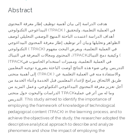
Abstract
هدفت الدراسة إلى بيان أهمية توظيف إطار معرفة المحتوى
البيداغوجي التكنولوجي (TPACK ) في العملية التعلمية، ولتحقيق
أهداف الدراسة اعتمدت الباحثة المنهج الوصفي التحليلي لوصف
الظواهر وتحليلها وبيان أثر توظيف إطار معرفة المحتوى البيداغوجي
التكنولوجي ( TPACK) في العملية التعلمية، ويعرض البحث مفهوم
المحتوى ومجالات المعرفة في التيباك ،)TPACKوكيفية دمج التيباك (
)TPACKفي العملية التعلمية، ومميزات استخدام الحاسوب في
التدريس. وفي ضوء هذه النتائج أوصت الباحثة بضرورة توجيه المعلمين
إلى أهمية منحنى (TPACK ) والاستفادة منه في العملية التعلمية عن
طريق الالتحاق ببرامج لإعداد المعلمين قبل الخدمة وأثناء الخدمة من
أجل تعزيز معرفة المحتوى البيداغوجي التكنولوجي، وعمل المزيد من
الدراسات والبحوث حول منحنى TPACKوما له من أثر في عملية
التدريس. This study aimed to identify the importance of
employing the framework of knowledge of technological
pedagogical content (TPACK) in the learning process, and to
achieve the objectives of the study, the researcher adopted the
descriptive analytical approach to describe and analyze
phenomena and show the impact of employing the