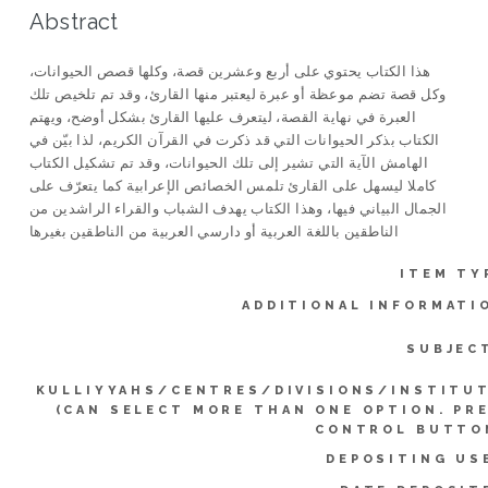
Abstract
هذا الكتاب يحتوي على أربع وعشرين قصة، وكلها قصص الحيوانات،
وكل قصة تضم موعظة أو عبرة ليعتبر منها القارئ، وقد تم تلخيص تلك
العبرة في نهاية القصة، ليتعرف عليها القارئ بشكل أوضح، ويهتم
الكتاب بذكر الحيوانات التي قد ذكرت في القرآن الكريم، لذا بيّن في
الهامش الآية التي تشير إلى تلك الحيوانات، وقد تم تشكيل الكتاب
كاملا ليسهل على القارئ تلمس الخصائص الإعرابية كما يتعرّف على
الجمال البياني فيها، وهذا الكتاب يهدف الشباب والقراء الراشدين من
الناطقين باللغة العربية أو دارسي العربية من الناطقين بغيرها
ITEM TY
ADDITIONAL INFORMATI
SUBJEC
KULLIYYAHS/CENTRES/DIVISIONS/INSTITU
(CAN SELECT MORE THAN ONE OPTION. PR
CONTROL BUTTO
DEPOSITING US