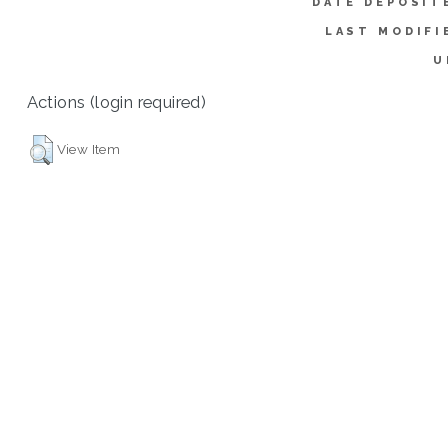
DATE DEPOSIT
LAST MODIFI
U
Actions (login required)
View Item