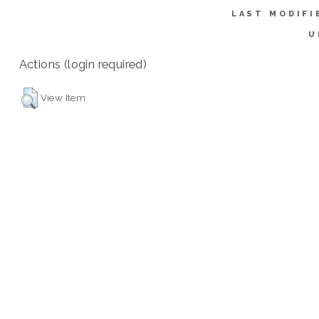
LAST MODIFI
U
Actions (login required)
View Item