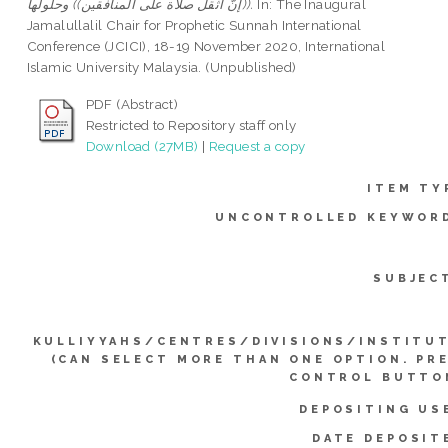
((إنّ أثقل صلاة على المنافقين)) وحلولها.
In: The Inaugural
Jamalullalil Chair for Prophetic Sunnah International
Conference (JCICI), 18-19 November 2020, International
Islamic University Malaysia. (Unpublished)
PDF (Abstract)
Restricted to Repository staff only
Download (27MB)
|
Request a copy
ITEM TY
UNCONTROLLED KEYWOR
SUBJEC
KULLIYYAHS/CENTRES/DIVISIONS/INSTITU
(CAN SELECT MORE THAN ONE OPTION. PR
CONTROL BUTTO
DEPOSITING US
DATE DEPOSIT