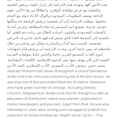
هذه الأمور كلها. وتهدف هذه الدراسة إلى إبراز خلفية بريغش العلمية
والعملية مع عرض مؤلفاته الوافرة. وانطلاقًا من هذا الأمر، تقوم
الباحثة بوصف المعلومات الموجودة وأقوال الأدباء حوله مع القيام
بتحليلها. توصّلت الدراسة إلى أن شخصية بريغش الرفيعة، قد شكّلتها
عوامل عديدة: تشجيع أبيه المستمر له تجاه المطالعة، وغرس أمه له
بالصفات المحمودة، وأسلوب أستاذه الفعّال في زيادة حبه للعلم. أما
بالنسبة إلى المحيط الجاد الذي يعيش فيه فهو عامل جانبي له تأثير في
شخصيته. اكتسب منه الدأب والمثابرة بشكل غير مباشر من خلال
ملاحظته له. ومن ناحية أخرى، وجدت الدراسة أن بريغش قدّم إسهامات
كبرى أفادت المجتمع العربي خاصةً والناس عامةً بمؤلفاته العديدة
القيمة التي كان يهدف منها نشر الدعوة الإسلامية. الكلمات المفتاحية:
محمد حسن بريغش، الأديب السوري، الأدب الإسلامي، النقد الأدبي.
Abstract Muhammad Hasan Burayghish is one of Damascus
writer and critic who was concerning about Muslim issues. He
was also one of the prominent theorists of Islamic literature
who have great number of writings, including literary
criticism, biographical studies and Islamic thought as well as
education of the Muslim nation and women, published in
Arabic newspapers and journals. Apart from that, he was also
interested in short story writing and managed to publish his
collection of stories entitled (al-Shaikh wa al-Za’im – The