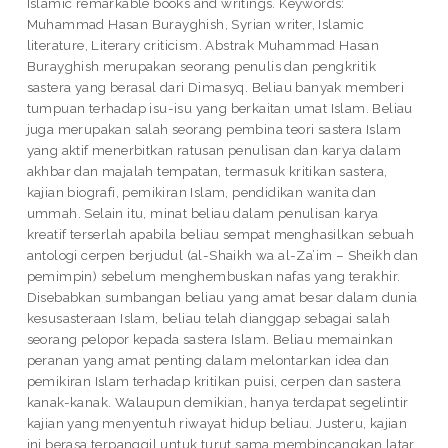
Islamic remarkable books and writings. Keywords:
Muhammad Hasan Burayghish, Syrian writer, Islamic
literature, Literary criticism. Abstrak Muhammad Hasan
Burayghish merupakan seorang penulis dan pengkritik
sastera yang berasal dari Dimasyq. Beliau banyak memberi
tumpuan terhadap isu-isu yang berkaitan umat Islam. Beliau
juga merupakan salah seorang pembina teori sastera Islam
yang aktif menerbitkan ratusan penulisan dan karya dalam
akhbar dan majalah tempatan, termasuk kritikan sastera,
kajian biografi, pemikiran Islam, pendidikan wanita dan
ummah. Selain itu, minat beliau dalam penulisan karya
kreatif terserlah apabila beliau sempat menghasilkan sebuah
antologi cerpen berjudul (al-Shaikh wa al-Za’im – Sheikh dan
pemimpin) sebelum menghembuskan nafas yang terakhir.
Disebabkan sumbangan beliau yang amat besar dalam dunia
kesusasteraan Islam, beliau telah dianggap sebagai salah
seorang pelopor kepada sastera Islam. Beliau memainkan
peranan yang amat penting dalam melontarkan idea dan
pemikiran Islam terhadap kritikan puisi, cerpen dan sastera
kanak-kanak. Walaupun demikian, hanya terdapat segelintir
kajian yang menyentuh riwayat hidup beliau. Justeru, kajian
ini berasa terpanggil untuk turut sama membincangkan latar