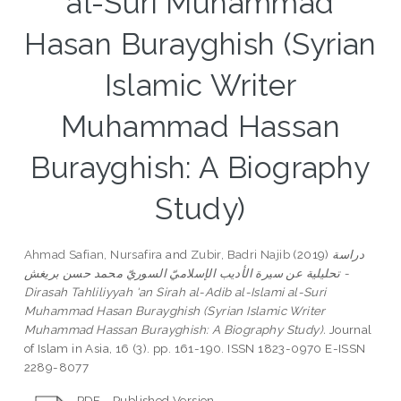
al-Suri Muhammad
Hasan Burayghish (Syrian
Islamic Writer
Muhammad Hassan
Burayghish: A Biography
Study)
Ahmad Safian, Nursafira
and
Zubir, Badri Najib
(2019)
دراسة
تحليلية عن سيرة الأديب الإسلاميّ السوريّ محمد حسن بريغش -
Dirasah Tahliliyyah 'an Sirah al-Adib al-Islami al-Suri
Muhammad Hasan Burayghish (Syrian Islamic Writer
Muhammad Hassan Burayghish: A Biography Study).
Journal
of Islam in Asia, 16 (3). pp. 161-190. ISSN 1823-0970 E-ISSN
2289-8077
PDF - Published Version