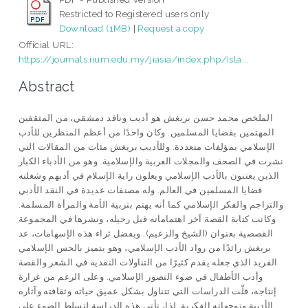
Restricted to Registered users only
Download (1MB)
|
Request a copy
Official URL:
https://journals.iium.edu.my/jiasia/index.php/Isla...
Abstract
الملخص محمد حسن بريغش هو أديب وناقد دمشقي، من المثقفين
المهتمين بقضايا المسلمين. وكان واحدًا من أعظم المنظرين للأدب
الإسلامي بمؤلفات متعددة. وللأديب بريغش مئات من المقالات التي
نشرت في الصحف والمجلات العربية والإسلامية. وهو من الأدباء الكبار
الذين يعتنون بالأدب الإسلامي ويعلون راية الإسلام في أدبهم وشغلته
قضايا المسلمين في العالم. وله مصنفات عديدة في النقد الأدبي
والتراجم والفكر الإسلامي كما أنه يهتم بتربية الأمة والمرأة المسلمة.
وكانت كتابة القصة آخر اهتماماته قبل رحيله، ونشرها في المجموعة
القصصية بعنوان (الشيخ والزعيم). وبفضل ثراء هذه الإسهامات، عد
بريغش رائدًا من رواد الأدب الإسلامي، وهو يتميز بالحس الإسلامي
الفريد الذي جعله يقدم كثيرًا من التناولات النقدية في الشعر والقصة
وأدب الأطفال في ضوء التصور الإسلامي. وعلى الرغم من غزارة
إنتاجه، قلّت الدراسات التي تتناول بشكل عميق حياته وثقافته وآثاره
الأدبية وتوجهاته الفكرية. لذا، تأتي هذه الدراسة لتسلط الضوء على