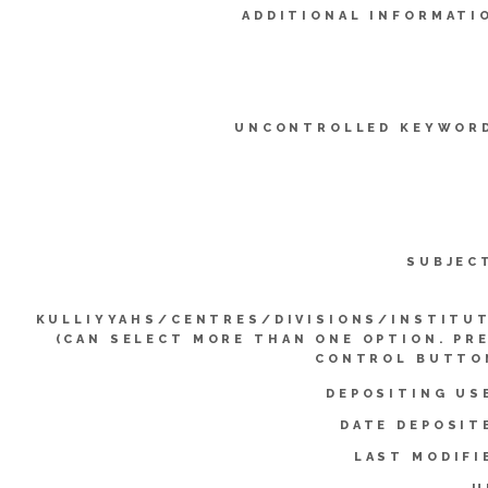
ADDITIONAL INFORMATI
UNCONTROLLED KEYWOR
SUBJEC
KULLIYYAHS/CENTRES/DIVISIONS/INSTITU
(CAN SELECT MORE THAN ONE OPTION. PR
CONTROL BUTTO
DEPOSITING US
DATE DEPOSIT
LAST MODIFI