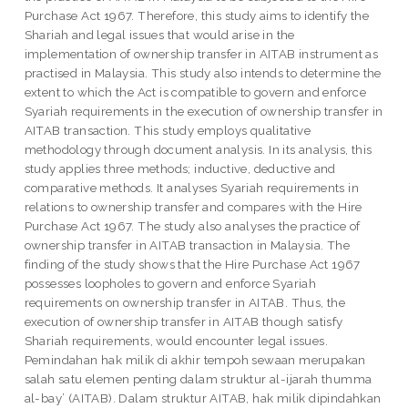
Purchase Act 1967. Therefore, this study aims to identify the
Shariah and legal issues that would arise in the
implementation of ownership transfer in AITAB instrument as
practised in Malaysia. This study also intends to determine the
extent to which the Act is compatible to govern and enforce
Syariah requirements in the execution of ownership transfer in
AITAB transaction. This study employs qualitative
methodology through document analysis. In its analysis, this
study applies three methods; inductive, deductive and
comparative methods. It analyses Syariah requirements in
relations to ownership transfer and compares with the Hire
Purchase Act 1967. The study also analyses the practice of
ownership transfer in AITAB transaction in Malaysia. The
finding of the study shows that the Hire Purchase Act 1967
possesses loopholes to govern and enforce Syariah
requirements on ownership transfer in AITAB. Thus, the
execution of ownership transfer in AITAB though satisfy
Shariah requirements, would encounter legal issues.
Pemindahan hak milik di akhir tempoh sewaan merupakan
salah satu elemen penting dalam struktur al-ijarah thumma
al-bay’ (AITAB). Dalam struktur AITAB, hak milik dipindahkan