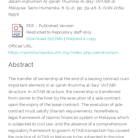
dalam instrumen Al-Ijarah Thumma Al-Bay’ (AITAB) di
Malaysia.
Sains Humanika, 8 (3-2). pp. 39-46. E-ISSN 2289-
6996
PDF - Published Version
Restricted to Repository staff only
Download (907kB)
|
Request a copy
Official URL:
https://sainshumanika.utm.my/index.php/sainshumani...
Abstract
The transfer of ownership at the end of a leasing contract is an
important element in al-ijarah thumma al-bay’ (AITAB)
structure. In AITAB structure, the ownership is transferred
from owner to the hirer by the execution of a sale contract
upon the expiry of the lease contract. The execution of sale
contract must satisfy Shariah requirements. Nonetheless,
legal framework of Islamic financial system in Malaysia which
is subjected to civil law; and the absence of a comprehensive
regulatory framework to govern AITAB transaction has caused
the practice of AITAB in Malaysia to be subjected to the Hire