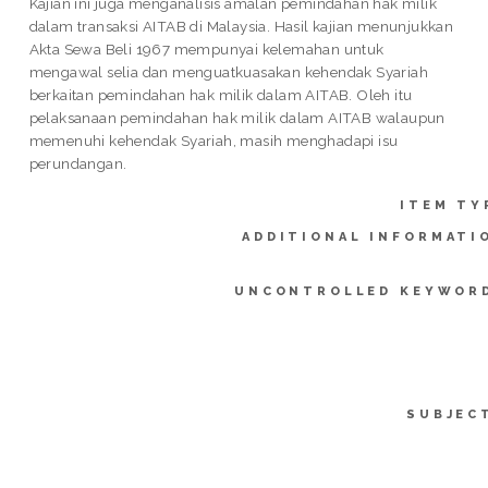
Kajian ini juga menganalisis amalan pemindahan hak milik
dalam transaksi AITAB di Malaysia. Hasil kajian menunjukkan
Akta Sewa Beli 1967 mempunyai kelemahan untuk
mengawal selia dan menguatkuasakan kehendak Syariah
berkaitan pemindahan hak milik dalam AITAB. Oleh itu
pelaksanaan pemindahan hak milik dalam AITAB walaupun
memenuhi kehendak Syariah, masih menghadapi isu
perundangan.
ITEM TY
ADDITIONAL INFORMATI
UNCONTROLLED KEYWOR
SUBJEC