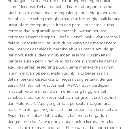
hubungan sesama Muslim dan hubungan dengan bukan
Islam,” katanya. Beliau berkata, dalam hubungan sesama
Muslim, perbezaan tidak menghalang untuk hidup bersama
melalui sikap saling menghormati dan bersangka baik kerana
umat Islam mempunyai aliran dan pemikiran sama, cuma
berbeza dari segi amali serta mazhab. Ayman berkata,
perbezaan mazhab seperti Shafie, Hanafi, Maliki dan Hambali
dalam umat Islam di seluruh dunia yang tidak mengancam
atau menggugat akidah, membolehkan umat Islam hidup
harmoni. Kedua, dalam hubungan sesama Muslim tetapi
berbeza aliran pemikiran yang tidak mengancam keimanan
atau keislaman seseorang pula, ulama menekankan umat
Islam mengambil pendekatan taqrib, iaitu bekerjasama
dalam perkara disepakati. Di negara yang sepakat dengan
aliran Ahli Sunnah Wal Jamaah (ASWJ), tidak berdepan
masalah kerana umat Islam menjunjung tinggi empat
sahabat, meraikan empat mazhab, mengikut kitab Asya’irah
dan Maturidiah. “Apa yang timbul persoalan, bagaimana
reaksi kita dengan negara Islam lain seperti Iran bermazhab
Syiah dalam hal akidah, apakah kita hendak bergaduh
dengan mereka. “Jawapannya, tidak boleh kerana mereka
masih Islam, manakala darah, ahli keluarga dan harta mereka