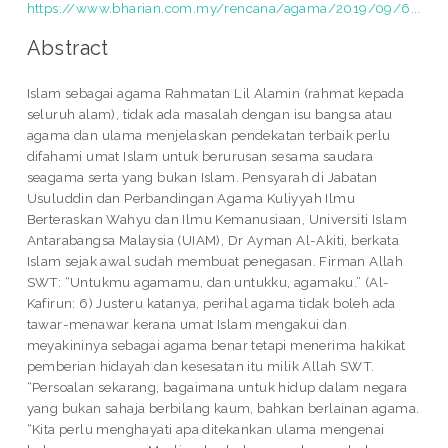
https://www.bharian.com.my/rencana/agama/2019/09/6...
Abstract
Islam sebagai agama Rahmatan Lil Alamin (rahmat kepada
seluruh alam), tidak ada masalah dengan isu bangsa atau
agama dan ulama menjelaskan pendekatan terbaik perlu
difahami umat Islam untuk berurusan sesama saudara
seagama serta yang bukan Islam. Pensyarah di Jabatan
Usuluddin dan Perbandingan Agama Kuliyyah Ilmu
Berteraskan Wahyu dan Ilmu Kemanusiaan, Universiti Islam
Antarabangsa Malaysia (UIAM), Dr Ayman Al-Akiti, berkata
Islam sejak awal sudah membuat penegasan. Firman Allah
SWT: “Untukmu agamamu, dan untukku, agamaku.” (Al-
Kafirun: 6) Justeru katanya, perihal agama tidak boleh ada
tawar-menawar kerana umat Islam mengakui dan
meyakininya sebagai agama benar tetapi menerima hakikat
pemberian hidayah dan kesesatan itu milik Allah SWT.
“Persoalan sekarang, bagaimana untuk hidup dalam negara
yang bukan sahaja berbilang kaum, bahkan berlainan agama.
“Kita perlu menghayati apa ditekankan ulama mengenai