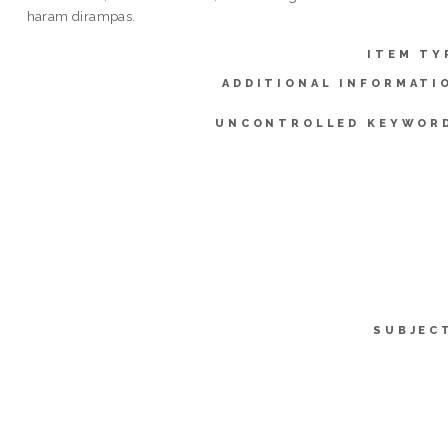
haram dirampas.
ITEM TY
ADDITIONAL INFORMATI
UNCONTROLLED KEYWOR
SUBJEC