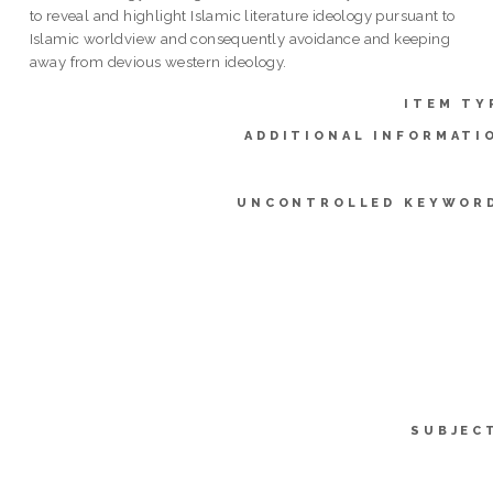
to reveal and highlight Islamic literature ideology pursuant to
Islamic worldview and consequently avoidance and keeping
away from devious western ideology.
ITEM TY
ADDITIONAL INFORMATI
UNCONTROLLED KEYWOR
SUBJEC