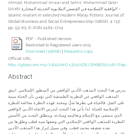
Ahmad, Muhammad Anwar
and
Sahrir, Muhammad Sabri
(2018)
الواقعية الإسلامية في القصص الملايوية الحديثة المختارة =
Islamic realism in selected modern Malay fictions.
Journal of
Global Business and Social Entrepreneurship (GBSE), 4 (13).
pp. 55-65. E-ISSN 2462-1714
PDF - Published Version
Restricted to Registered users only
Download (358kB)
|
Request a copy
Official URL:
http://gbse.com.my/V4%20NO.13%20(DECEMBER2018)/Pap...
Abstract
يدرس هذا البحث المذهب الأدبي الواقعي من المنظور الإسلامي. انبثق
المذهب الواقعي عن النظرية الفلسفية التي تؤمن بأن الحياة مبنية
على الشرّ، فالحياة في نظرها شرٌّ، ومحنة. فهذه النظرة مخالفة للنظرة
الإسلامية للحياة. لذا يأتي هذا البحث ليدرس الاتجاه الأدبي الواقعي
الذي يتمشى مع الإسلام وتعاليمه ومبادئه. وينطلق البحث من الأسس
النظرية للمذهب الواقعي الإسلامي التي وضعها سيد قطب وطوّرها من
بعده شقيقه محمد قطب. وفي سبيل إبراز هذا المذهب الأدبي
الإسلامي يقوم البحث بتطبيق هذه الأسس النظرية على قصص مختارة