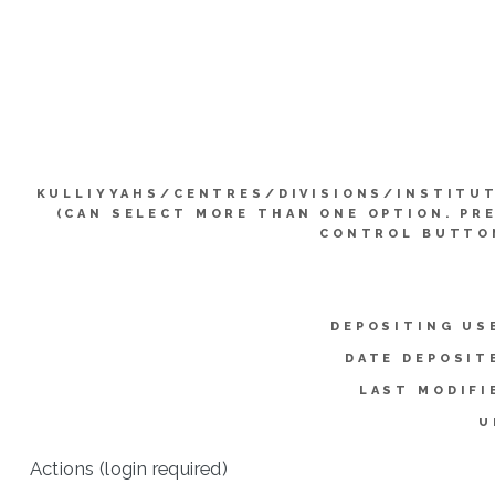
KULLIYYAHS/CENTRES/DIVISIONS/INSTITU
(CAN SELECT MORE THAN ONE OPTION. PR
CONTROL BUTTO
DEPOSITING US
DATE DEPOSIT
LAST MODIFI
U
Actions (login required)