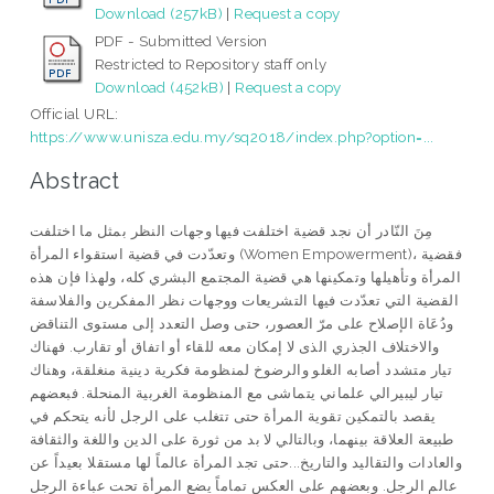
Download (257kB)
|
Request a copy
PDF - Submitted Version
Restricted to Repository staff only
Download (452kB)
|
Request a copy
Official URL:
https://www.unisza.edu.my/sq2018/index.php?option=...
Abstract
مِنَ النّادر أن نجد قضية اختلفت فيها وجهات النظر بمثل ما اختلفت
وتعدّدت في قضية استقواء المرأة (Women Empowerment)، فقضية
المرأة وتأهيلها وتمكينها هي قضية المجتمع البشري كله، ولهذا فإن هذه
القضية التي تعدّدت فيها التشريعات ووجهات نظر المفكرين والفلاسفة
ودُعَاة الإصلاح على مرّ العصور، حتى وصل التعدد إلى مستوى التناقض
والاختلاف الجذري الذى لا إمكان معه للقاء أو اتفاق أو تقارب. فهناك
تيار متشدد أصابه الغلو والرضوخ لمنظومة فكرية دينية منغلقة، وهناك
تيار ليبيرالي علماني يتماشى مع المنظومة الغربية المنحلة. فبعضهم
يقصد بالتمكين تقوية المرأة حتى تتغلب على الرجل لأنه يتحكم في
طبيعة العلاقة بينهما، وبالتالي لا بد من ثورة على الدين واللغة والثقافة
والعادات والتقاليد والتاريخ...حتى تجد المرأة عالماً لها مستقلا بعيداً عن
عالم الرجل. وبعضهم على العكس تماماً يضع المرأة تحت عباءة الرجل