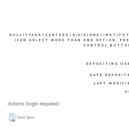
KULLIYYAHS/CENTRES/DIVISIONS/INSTITU
(CAN SELECT MORE THAN ONE OPTION. PR
CONTROL BUTTO
DEPOSITING US
DATE DEPOSIT
LAST MODIFI
U
Actions (login required)
View Item