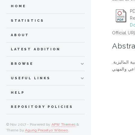
HOME
PD
Re
STATISTICS
Do
Official UR
ABOUT
Abstra
LATEST ADDITION
ية الماليزية
BROWSE
USEFUL LINKS
HELP
REPOSITORY POLICIES
© Nov 2017 - Powered by
APW Themes
&
Theme by
Agung Prasetyo Wibowo
.