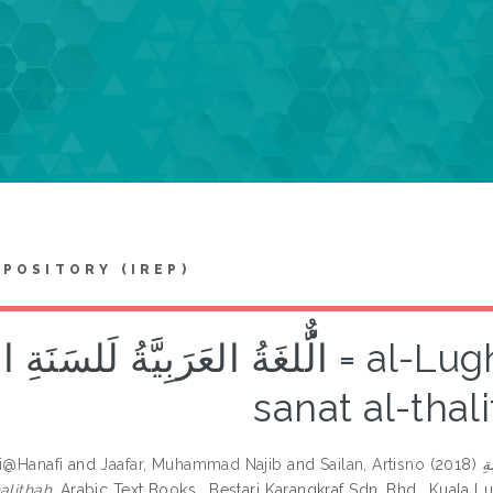
EPOSITORY (IREP)
الٌُّلغَةُ العَرَبِيَّةُ لَلسَن = al-Lughatul al-Arabiyyah li al-
sanat al-thal
fi@Hanafi
and
Jaafar, Muhammad Najib
and
Sailan, Artisno
(2018)
ِثَةِ
alithah.
Arabic Text Books . Bestari Karangkraf Sdn. Bhd., Kuala 