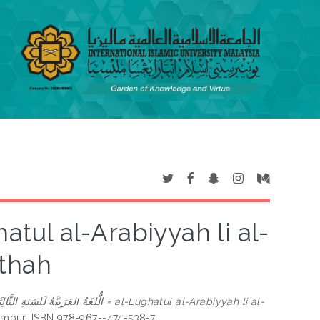
ithah
الٌُّلغَةُ العَرَبِيَّةُ لَلسَنَةِ الثَّال = al-Lughatul al-Arabiyyah li al-
Lumpur. ISBN 978-967--474-538-7