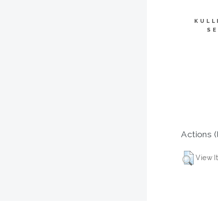
KULL
SE
Actions (
View I