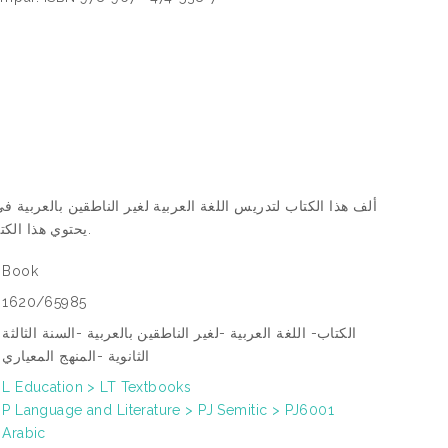
ألف هذا الكتاب لتدريس اللغة العربية لغير الناطقين بالعربية في.
يحتوي هذا الكتاب على خمس وحدات تشمل المجالات الثلاث من المجال التعليمي والاجتماعي والمهني.
Book
1620/65985
الكتاب- اللغة العربية -لغير الناطقين بالعربية -السنة الثالثة
الثانوية -المنهج المعياري
L Education > LT Textbooks
P Language and Literature > PJ Semitic > PJ6001
Arabic