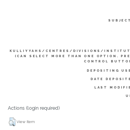
SUBJEC
KULLIYYAHS/CENTRES/DIVISIONS/INSTITU
(CAN SELECT MORE THAN ONE OPTION. PR
CONTROL BUTTO
DEPOSITING US
DATE DEPOSIT
LAST MODIFI
U
Actions (login required)
View Item