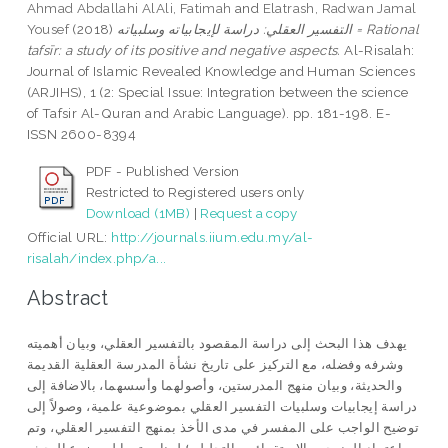
Ahmad Abdallahi AlAli, Fatimah
and
Elatrash, Radwan Jamal
Yousef
(2018)
التفسير العقلي: دراسة لإيجابياته وسلبياته = Rational
tafsīr: a study of its positive and negative aspects.
Al-Risalah:
Journal of Islamic Revealed Knowledge and Human Sciences
(ARJIHS), 1 (2: Special Issue: Integration between the science
of Tafsir Al-Quran and Arabic Language). pp. 181-198. E-
ISSN 2600-8394
PDF - Published Version
Restricted to Registered users only
Download (1MB)
|
Request a copy
Official URL:
http://journals.iium.edu.my/al-
risalah/index.php/a...
Abstract
يهدف هذا البحث إلى دراسة المقصود بالتفسير العقلي، وبيان أهميته
وشرفه وفضله، مع التركيز على تاريخ نشأة المدرسة العقلية القديمة
والحديثة، وبيان منهج المدرستين، وأصولهما وأسسهما، بالاضافة إلى
دراسة إيجابيات وسلبيات التفسير العقلي بموضوعية علمية، وصولاً إلى
توضيح الواجب على المفسر في مدى الأخذ بمنهج التفسير العقلي، وتم
اعتماد المنهجين الاستقرائي والتحليلي؛ لمناسبتهما لموضوع البحث،