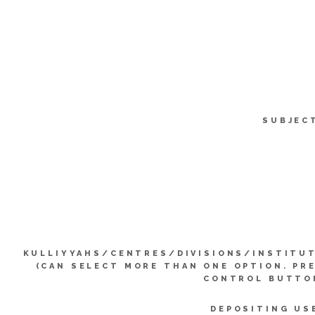
SUBJEC
KULLIYYAHS/CENTRES/DIVISIONS/INSTITU
(CAN SELECT MORE THAN ONE OPTION. PR
CONTROL BUTTO
DEPOSITING US