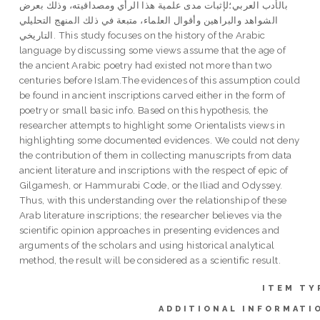
بالأدب العربي؛لإثبات مدى علمية هذا الرأي ومصداقيته، وذلك بعرض
الشواهد والبراهين وأقوال العلماء، متبعة في ذلك المنهج التحليلي
التاريخي. This study focuses on the history of the Arabic
language by discussing some views assume that the age of
the ancient Arabic poetry had existed not more than two
centuries before Islam.The evidences of this assumption could
be found in ancient inscriptions carved either in the form of
poetry or small basic info. Based on this hypothesis, the
researcher attempts to highlight some Orientalists views in
highlighting some documented evidences. We could not deny
the contribution of them in collecting manuscripts from data
ancient literature and inscriptions with the respect of epic of
Gilgamesh, or Hammurabi Code, or the Iliad and Odyssey.
Thus, with this understanding over the relationship of these
Arab literature inscriptions; the researcher believes via the
scientific opinion approaches in presenting evidences and
arguments of the scholars and using historical analytical
method, the result will be considered as a scientific result.
ITEM TY
ADDITIONAL INFORMATI