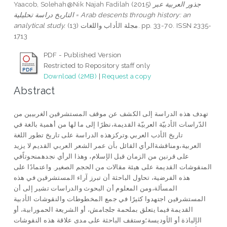
Yaacob, Solehah@Nik Najah Fadilah
(2015)
جذور العربية عبر
التاريخ دراسة تحليلية = Arab descents through history: an
analytical study.
مجلة الأداب واللغات (13). pp. 33-70. ISSN 2335-
1713
PDF - Published Version
Restricted to Repository staff only
Download (2MB)
|
Request a copy
Abstract
تهدف هذه الدراسة إلى الكشف عن موقف المستشرقين الغربيين من
الدّراسات الأدبيّة العربيّة القديمة،نظرًا إلى ما لها من أهمية بالغة في
تاريخ الأدب العربي.وتركزهذه الدراسة على تاريخ تطور اللغة
العربية،ومناقشةالرأي القائل بأن عمر الشعر العربي القديم لا يزيد
على قرنين من الزمان قبل الإسلام، وهذا الرأي نجدهمنحوتاًفي
المنقوشات القديمة على هيئة مقالات من الحجم الصغير. واعتمادًا على
هذه الفرضية، تحاول الباحثة أن تبرز آراء المستشرقين في هذه
المسألة،ومن المعلوم أن البحوث والدراسات تشير إلى أن
المستشرقين اجتهدوا كثيرًا في جمع المخطوطات والنقوشات الأدبية
القديمة فيما يتعلق بملحمة جلجامش، أو الشريعة الحمورابية، أو
الإلياذة أو الأوديسة؛وستقف الباحثة على مدى علاقة هذه النقوشات