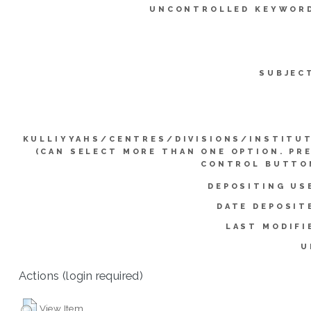
UNCONTROLLED KEYWOR
SUBJEC
KULLIYYAHS/CENTRES/DIVISIONS/INSTITU
(CAN SELECT MORE THAN ONE OPTION. PR
CONTROL BUTTO
DEPOSITING US
DATE DEPOSIT
LAST MODIFI
U
Actions (login required)
View Item