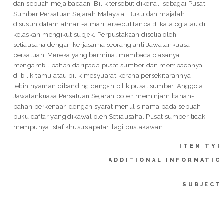
dan sebuah meja bacaan. Bilik tersebut dikenali sebagai Pusat
Sumber Persatuan Sejarah Malaysia. Buku dan majalah
disusun dalam almari-almari tersebut tanpa di katalog atau di
kelaskan mengikut subjek. Perpustakaan diselia oleh
setiausaha dengan kerjasama seorang ahli Jawatankuasa
persatuan. Mereka yang berminat membaca biasanya
mengambil bahan daripada pusat sumber dan membacanya
di bilik tamu atau bilik mesyuarat kerana persekitarannya
lebih nyaman dibanding dengan bilik pusat sumber. Anggota
Jawatankuasa Persatuan Sejarah boleh meminjam bahan-
bahan berkenaan dengan syarat menulis nama pada sebuah
buku daftar yang dikawal oleh Setiausaha. Pusat sumber tidak
mempunyai staf khusus apatah lagi pustakawan.
ITEM TY
ADDITIONAL INFORMATI
SUBJEC