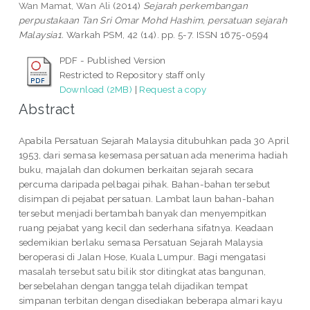
Wan Mamat, Wan Ali
(2014)
Sejarah perkembangan
perpustakaan Tan Sri Omar Mohd Hashim, persatuan sejarah
Malaysia1.
Warkah PSM, 42 (14). pp. 5-7. ISSN 1675-0594
PDF - Published Version
Restricted to Repository staff only
Download (2MB)
|
Request a copy
Abstract
Apabila Persatuan Sejarah Malaysia ditubuhkan pada 30 April
1953, dari semasa kesemasa persatuan ada menerima hadiah
buku, majalah dan dokumen berkaitan sejarah secara
percuma daripada pelbagai pihak. Bahan-bahan tersebut
disimpan di pejabat persatuan. Lambat laun bahan-bahan
tersebut menjadi bertambah banyak dan menyempitkan
ruang pejabat yang kecil dan sederhana sifatnya. Keadaan
sedemikian berlaku semasa Persatuan Sejarah Malaysia
beroperasi di Jalan Hose, Kuala Lumpur. Bagi mengatasi
masalah tersebut satu bilik stor ditingkat atas bangunan,
bersebelahan dengan tangga telah dijadikan tempat
simpanan terbitan dengan disediakan beberapa almari kayu