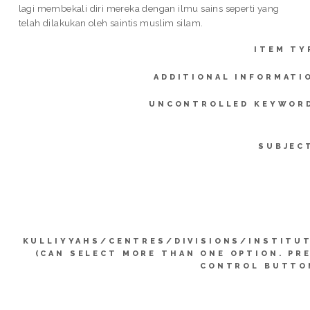
lagi membekali diri mereka dengan ilmu sains seperti yang
telah dilakukan oleh saintis muslim silam.
ITEM TY
ADDITIONAL INFORMATI
UNCONTROLLED KEYWOR
SUBJEC
KULLIYYAHS/CENTRES/DIVISIONS/INSTITU
(CAN SELECT MORE THAN ONE OPTION. PR
CONTROL BUTTO