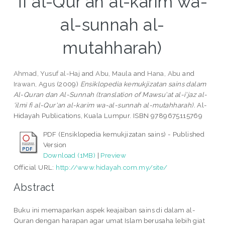
fi al-Qur'an al-karim wa-
al-sunnah al-
mutahharah)
Ahmad, Yusuf al-Haj
and
Abu, Maula
and
Hana, Abu
and
Irawan, Agus
(2009)
Ensiklopedia kemukjizatan sains dalam
Al-Quran dan Al-Sunnah (translation of Mawsu'at al-i'jaz al-
'ilmi fi al-Qur'an al-karim wa-al-sunnah al-mutahharah).
Al-
Hidayah Publications, Kuala Lumpur. ISBN 9789675115769
PDF (Ensiklopedia kemukjizatan sains) - Published
Version
Download (1MB)
|
Preview
Official URL:
http://www.hidayah.com.my/site/
Abstract
Buku ini memaparkan aspek keajaiban sains di dalam al-
Quran dengan harapan agar umat Islam berusaha lebih giat