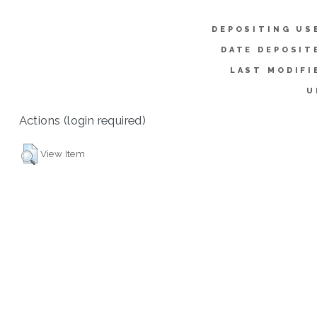
DEPOSITING US
DATE DEPOSIT
LAST MODIFI
U
Actions (login required)
View Item