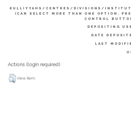
KULLIYYAHS/CENTRES/DIVISIONS/INSTITU
(CAN SELECT MORE THAN ONE OPTION. PR
CONTROL BUTTO
DEPOSITING US
DATE DEPOSIT
LAST MODIFI
U
Actions (login required)
View Item