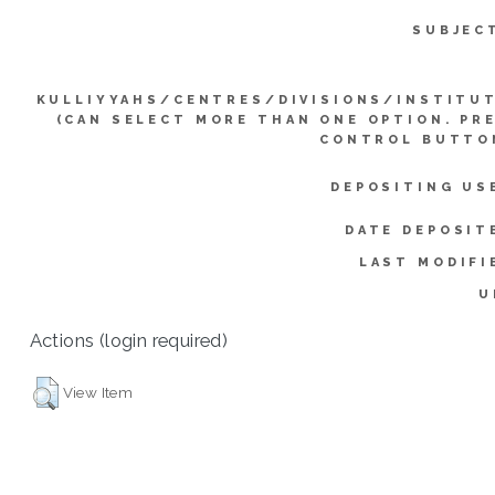
SUBJEC
KULLIYYAHS/CENTRES/DIVISIONS/INSTITU
(CAN SELECT MORE THAN ONE OPTION. PR
CONTROL BUTTO
DEPOSITING US
DATE DEPOSIT
LAST MODIFI
U
Actions (login required)
View Item