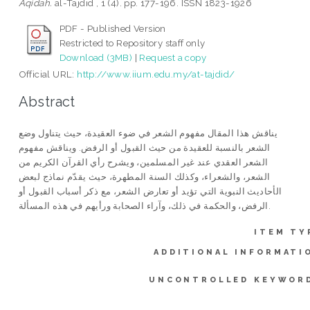
Aqidah.
al-Tajdid , 1 (4). pp. 177-196. ISSN 1823-1926
PDF - Published Version
Restricted to Repository staff only
Download (3MB)
|
Request a copy
Official URL:
http://www.iium.edu.my/at-tajdid/
Abstract
يناقش هذا المقال مفهوم الشعر في ضوء العقيدة، حيث يتناول وضع
الشعر بالنسبة للعقيدة من حيث القبول أو الرفض. ويناقش مفهوم
الشعر العقدي عند غير المسلمين، ويشرح رأي القرآن الكريم من
الشعر، والشعراء، وكذلك السنة المطهرة، حيث يقدّم نماذج لبعض
الأحاديث النبوية التي تؤيد أو تعارض الشعر، مع ذكر أسباب القبول أو
الرفض، والحكمة في ذلك، وآراء الصحابة ورأيهم في هذه المسألة.
ITEM TY
ADDITIONAL INFORMATI
UNCONTROLLED KEYWOR