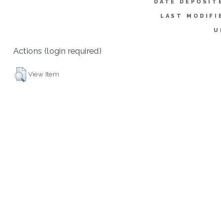
DATE DEPOSIT
LAST MODIFI
U
Actions (login required)
View Item