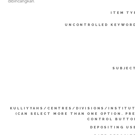
dibincangkan.
ITEM TY
UNCONTROLLED KEYWOR
SUBJEC
KULLIYYAHS/CENTRES/DIVISIONS/INSTITU
(CAN SELECT MORE THAN ONE OPTION. PR
CONTROL BUTTO
DEPOSITING US