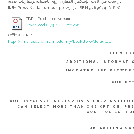
دراسات في الأدب الإسلامي المقارن: رؤى تأصليلية ,ومقاربات نقدية.
IIUM Press, Kuala Lumpur, pp. 25-57. ISBN 9789674181826
PDF - Published Version
Download (379kB)
|
Preview
Official URL:
http://rms.research.iium.edu.my/bookstore/default....
ITEM TY
ADDITIONAL INFORMATI
UNCONTROLLED KEYWOR
SUBJEC
KULLIYYAHS/CENTRES/DIVISIONS/INSTITU
(CAN SELECT MORE THAN ONE OPTION. PR
CONTROL BUTTO
DEPOSITING US