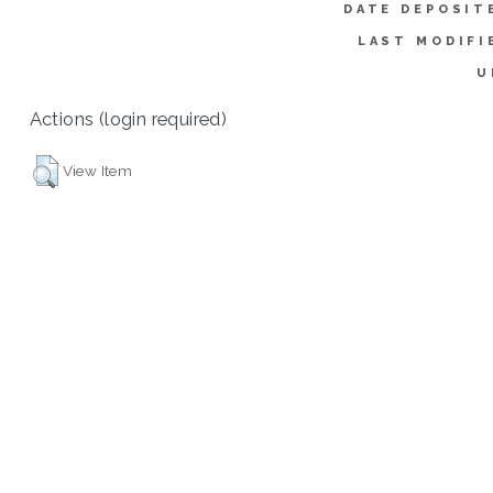
DATE DEPOSIT
LAST MODIFI
U
Actions (login required)
View Item