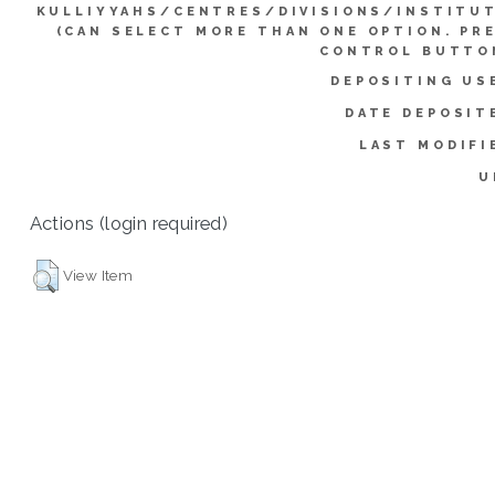
KULLIYYAHS/CENTRES/DIVISIONS/INSTITU
(CAN SELECT MORE THAN ONE OPTION. PR
CONTROL BUTTO
DEPOSITING US
DATE DEPOSIT
LAST MODIFI
U
Actions (login required)
View Item