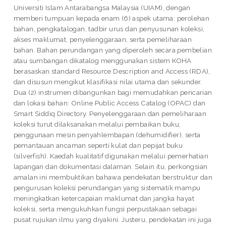
Universiti Islam Antarabangsa Malaysia (UIAM), dengan
memberi tumpuan kepada enam (6) aspek utama: perolehan
bahan, pengkatalogan, tadbir urus dan penyusunan koleksi,
akses maklumat, penyelenggaraan, serta pemeliharaan
bahan. Bahan perundangan yang diperoleh secara pembelian
atau sumbangan dikatalog menggunakan sistem KOHA
berasaskan standard Resource Description and Access (RDA),
dan disusun mengikut klasifikasi nilai utama dan sekunder.
Dua (2) instrumen dibangunkan bagi memudahkan pencarian
dan lokasi bahan: Online Public Access Catalog (OPAC) dan
Smart Siddiq Directory. Penyelenggaraan dan pemeliharaan
koleksi turut dilaksanakan melalui pembaikan buku,
penggunaan mesin penyahlembapan (dehumidifier), serta
pemantauan ancaman seperti kulat dan pepijat buku
(silverfish). Kaedah kualitatif digunakan melalui pemerhatian
lapangan dan dokumentasi dalaman. Selain itu, perkongsian
amalan ini membuktikan bahawa pendekatan berstruktur dan
pengurusan koleksi perundangan yang sistematik mampu
meningkatkan ketercapaian maklumat dan jangka hayat
koleksi, serta mengukuhkan fungsi perpustakaan sebagai
pusat rujukan ilmu yang diyakini. Justeru, pendekatan ini juga