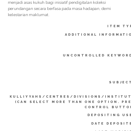
menjadi asas kukuh bagi inisiatif pendigitalan koleksi
perundangan secara berfasa pada masa hadapan, demi
kelestarian maklumat.
ITEM TY
ADDITIONAL INFORMATI
UNCONTROLLED KEYWOR
SUBJEC
KULLIYYAHS/CENTRES/DIVISIONS/INSTITU
(CAN SELECT MORE THAN ONE OPTION. PR
CONTROL BUTTO
DEPOSITING US
DATE DEPOSIT