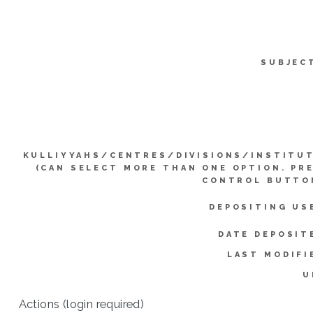
SUBJEC
KULLIYYAHS/CENTRES/DIVISIONS/INSTITU
(CAN SELECT MORE THAN ONE OPTION. PR
CONTROL BUTTO
DEPOSITING US
DATE DEPOSIT
LAST MODIFI
U
Actions (login required)