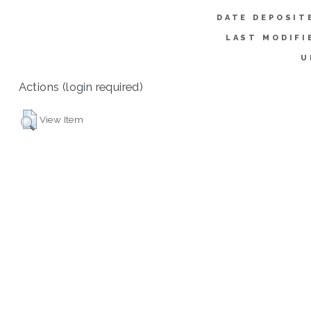
DATE DEPOSIT
LAST MODIFI
U
Actions (login required)
View Item