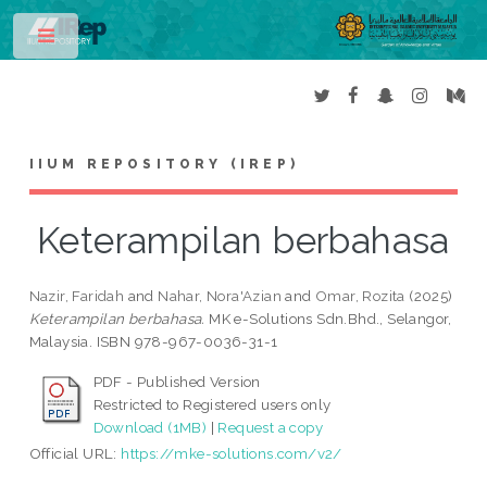
Toggle
IIUM REPOSITORY (IREP)
Keterampilan berbahasa
Nazir, Faridah
and
Nahar, Nora'Azian
and
Omar, Rozita
(2025)
Keterampilan berbahasa.
MK e-Solutions Sdn.Bhd., Selangor,
Malaysia. ISBN 978-967-0036-31-1
PDF - Published Version
Restricted to Registered users only
Download (1MB)
|
Request a copy
Official URL:
https://mke-solutions.com/v2/