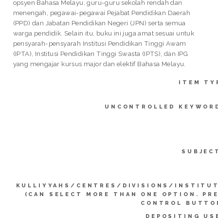
opsyen Bahasa Melayu, guru-guru sekolah rendah dan
menengah, pegawai-pegawai Pejabat Pendidikan Daerah
(PPD) dan Jabatan Pendidikan Negeri (JPN) serta semua
warga pendidik. Selain itu, buku ini juga amat sesuai untuk
pensyarah-pensyarah Institusi Pendidikan Tinggi Awam
(IPTA), Institusi Pendidikan Tinggi Swasta (IPTS), dan IPG
yang mengajar kursus major dan elektif Bahasa Melayu.
ITEM TY
UNCONTROLLED KEYWOR
SUBJEC
KULLIYYAHS/CENTRES/DIVISIONS/INSTITU
(CAN SELECT MORE THAN ONE OPTION. PR
CONTROL BUTTO
DEPOSITING US