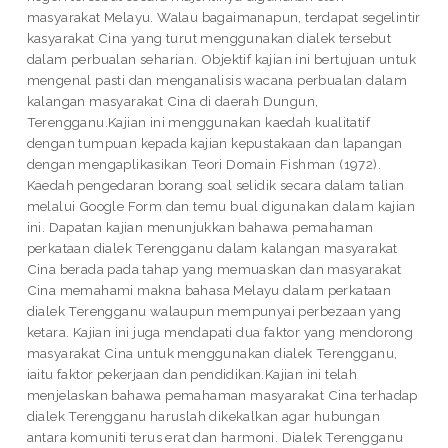
masyarakat Melayu. Walau bagaimanapun, terdapat segelintir
kasyarakat Cina yang turut menggunakan dialek tersebut
dalam perbualan seharian. Objektif kajian ini bertujuan untuk
mengenal pasti dan menganalisis wacana perbualan dalam
kalangan masyarakat Cina di daerah Dungun,
Terengganu.Kajian ini menggunakan kaedah kualitatif
dengan tumpuan kepada kajian kepustakaan dan lapangan
dengan mengaplikasikan Teori Domain Fishman (1972).
Kaedah pengedaran borang soal selidik secara dalam talian
melalui Google Form dan temu bual digunakan dalam kajian
ini. Dapatan kajian menunjukkan bahawa pemahaman
perkataan dialek Terengganu dalam kalangan masyarakat
Cina berada pada tahap yang memuaskan dan masyarakat
Cina memahami makna bahasa Melayu dalam perkataan
dialek Terengganu walaupun mempunyai perbezaan yang
ketara. Kajian ini juga mendapati dua faktor yang mendorong
masyarakat Cina untuk menggunakan dialek Terengganu,
iaitu faktor pekerjaan dan pendidikan.Kajian ini telah
menjelaskan bahawa pemahaman masyarakat Cina terhadap
dialek Terengganu haruslah dikekalkan agar hubungan
antara komuniti terus erat dan harmoni. Dialek Terengganu