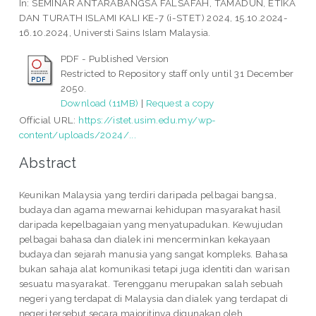
In: SEMINAR ANTARABANGSA FALSAFAH, TAMADUN, ETIKA
DAN TURATH ISLAMI KALI KE-7 (i-STET) 2024, 15.10.2024-
16.10.2024, Universti Sains Islam Malaysia.
PDF - Published Version
Restricted to Repository staff only until 31 December
2050.
Download (11MB)
|
Request a copy
Official URL:
https://istet.usim.edu.my/wp-
content/uploads/2024/...
Abstract
Keunikan Malaysia yang terdiri daripada pelbagai bangsa,
budaya dan agama mewarnai kehidupan masyarakat hasil
daripada kepelbagaian yang menyatupadukan. Kewujudan
pelbagai bahasa dan dialek ini mencerminkan kekayaan
budaya dan sejarah manusia yang sangat kompleks. Bahasa
bukan sahaja alat komunikasi tetapi juga identiti dan warisan
sesuatu masyarakat. Terengganu merupakan salah sebuah
negeri yang terdapat di Malaysia dan dialek yang terdapat di
negeri tersebut secara majoritinya digunakan oleh