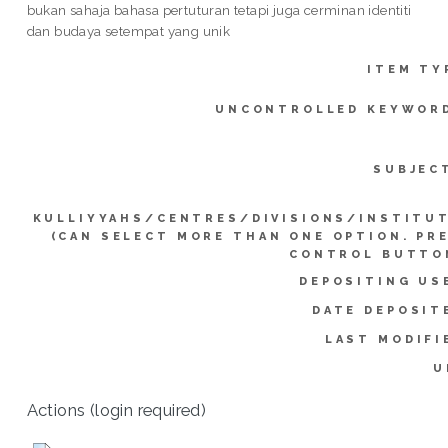
bukan sahaja bahasa pertuturan tetapi juga cerminan identiti
dan budaya setempat yang unik
ITEM TY
UNCONTROLLED KEYWOR
SUBJEC
KULLIYYAHS/CENTRES/DIVISIONS/INSTITU
(CAN SELECT MORE THAN ONE OPTION. PR
CONTROL BUTTO
DEPOSITING US
DATE DEPOSIT
LAST MODIFI
U
Actions (login required)