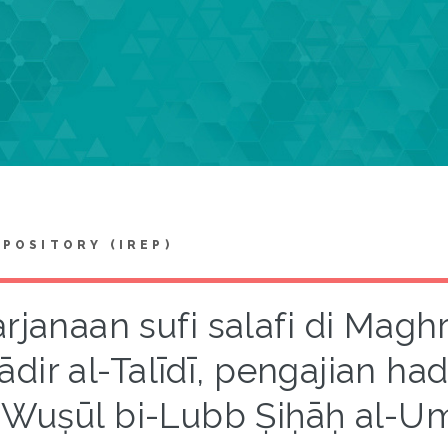
EPOSITORY (IREP)
rjanaan sufi salafi di Maghr
ādir al-Talīdī, pengajian had
Wuṣūl bi-Lubb Ṣiḥāḥ al-U