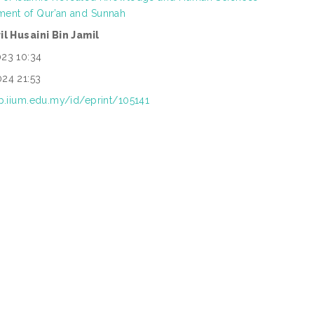
ment of Qur’an and Sunnah
ril Husaini Bin Jamil
023 10:34
024 21:53
ep.iium.edu.my/id/eprint/105141