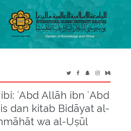
ibi: ʿAbd Allāh ibn ʿAbd
is dan kitab Bidāyat al-
mmāhāt wa al-Uṣūl