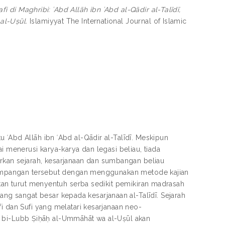
fi di Maghribi: ʿAbd Allāh ibn ʿAbd al-Qādir al-Talīdī,
al-Uṣūl.
Islamiyyat The International Journal of Islamic
ʿAbd Allāh ibn ʿAbd al-Qādir al-Talīdī. Meskipun
i menerusi karya-karya dan legasi beliau, tiada
an sejarah, kesarjanaan dan sumbangan beliau
kelompangan tersebut dengan menggunakan metode kajian
akan turut menyentuh serba sedikit pemikiran madrasah
 sangat besar kepada kesarjanaan al-Talīdī. Sejarah
i dan Sufi yang melatari kesarjanaan neo-
uṣūl bi-Lubb Ṣiḥāḥ al-Ummāhāt wa al-Uṣūl akan