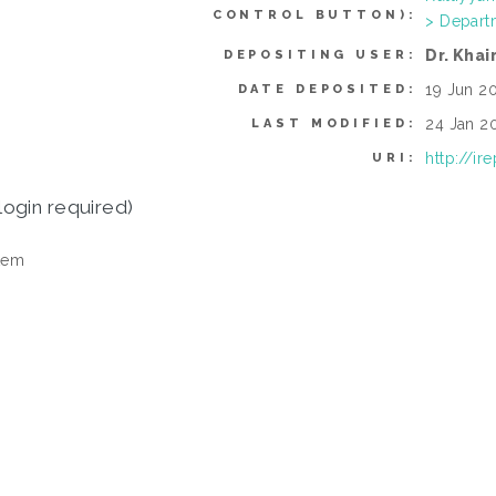
CONTROL BUTTON):
> Depart
Dr. Khai
DEPOSITING USER:
19 Jun 2
DATE DEPOSITED:
24 Jan 2
LAST MODIFIED:
http://ir
URI:
login required)
tem