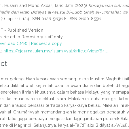
ril Husaini
and
Mohd Akbar, Tariq Jafri
(2023)
Kesarjanaan sufi sala
hadis dan kitab Bidāyat al-Wuṣūl bi-Lubb Ṣiḥāḥ al-Ummāhāt wa 
5 (1). pp. 111-124. ISSN 0126-5636 E-ISSN 2600-8556
F - Published Version
stricted to Repository staff only
wnload (1MB)
|
Request a copy
L:
https://ejournal.ukm.my/islamiyyat/article/view/64...
ct
i mengetengahkan kesarjanaan seorang tokoh Muslim Maghribi iaitu 
liau diiktiraf oleh sejumlah para ilmuwan dunia dan boleh diharga
enerokaan ilmiah khususnya dalam bahasa Melayu yang memapark
disi keilmuan dan intelektual Islam. Makalah ini cuba mengisi 
n dan analisis bersasar terhadap karya-karya beliau. Makalah ini 
yyah al-Ghumāriyyah memandangkan ia meninggalkan pengaruh yang
n al-Talīdī juga berupaya menjelaskan lagi gambaran polemik Salaf
isme di Maghribi. Selanjutnya, karya al-Talīdī iaitu Bidāyat al-W