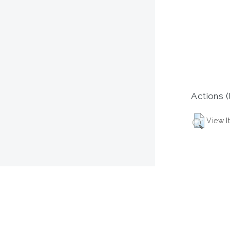
Actions (
View I