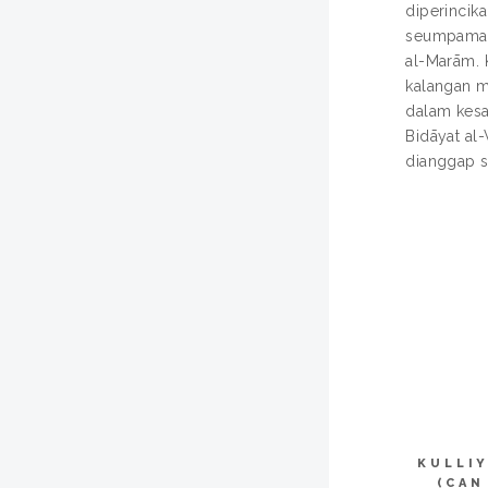
diperincika
seumpama p
al-Marām. 
kalangan m
dalam kesa
Bidāyat al
dianggap s
KULLI
(CAN