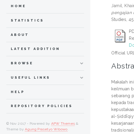
Jamil, Khai
HOME
pengajian 
Studies, 4
STATISTICS
PD
ABOUT
Re
Do
LATEST ADDITION
Official UR
BROWSE
Abstra
USEFUL LINKS
Makalah in
keilmuan be
HELP
sebarang p
kepada tra
REPOSITORY POLICIES
kepustakaa
al-Ṣiddīqi
kesarjanaa
© Nov 2017 - Powered by
APW Themes
&
Theme by
Agung Prasetyo Wibowo
.
tradisional