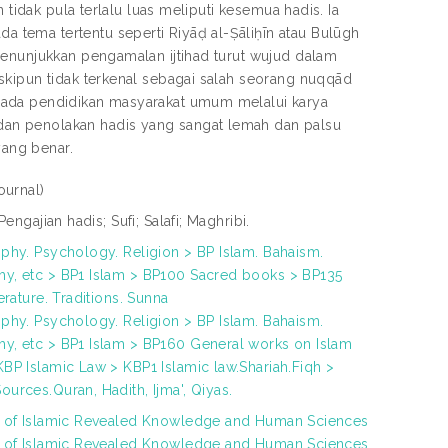
 tidak pula terlalu luas meliputi kesemua hadis. Ia
tema tertentu seperti Riyāḍ al-Ṣāliḥīn atau Bulūgh
menunjukkan pengamalan ijtihad turut wujud dalam
skipun tidak terkenal sebagai salah seorang nuqqād
pada pendidikan masyarakat umum melalui karya
an penolakan hadis yang sangat lemah dan palsu
ang benar.
ournal)
 Pengajian hadis; Sufi; Salafi; Maghribi.
phy. Psychology. Religion > BP Islam. Bahaism.
y, etc > BP1 Islam > BP100 Sacred books > BP135
terature. Traditions. Sunna
phy. Psychology. Religion > BP Islam. Bahaism.
y, etc > BP1 Islam > BP160 General works on Islam
BP Islamic Law > KBP1 Islamic law.Shariah.Fiqh >
urces.Quran, Hadith, Ijma', Qiyas.
h of Islamic Revealed Knowledge and Human Sciences
h of Islamic Revealed Knowledge and Human Sciences