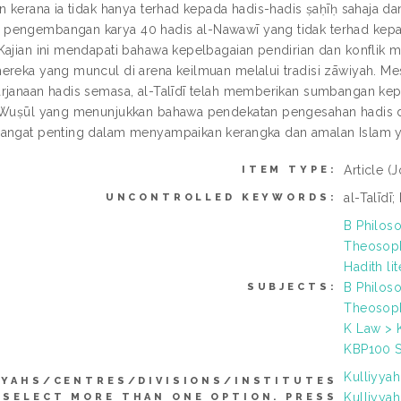
n kerana ia tidak hanya terhad kepada hadis-hadis ṣaḥīḥ sahaja dan
engembangan karya 40 hadis al-Nawawī yang tidak terhad kepada 
Kajian ini mendapati bahawa kepelbagaian pendirian dan konflik 
ereka yang muncul di arena keilmuan melalui tradisi zāwiyah. Me
rjanaan hadis semasa, al-Talīdī telah memberikan sumbangan ke
-Wuṣūl yang menunjukkan bahawa pendekatan pengesahan hadis d
angat penting dalam menyampaikan kerangka dan amalan Islam y
Article
(J
ITEM TYPE:
al-Talīdī;
UNCONTROLLED KEYWORDS:
B Philoso
Theosoph
Hadith li
B Philoso
SUBJECTS:
Theosoph
K Law > K
KBP100 So
Kulliyya
YYAHS/CENTRES/DIVISIONS/INSTITUTES
Kulliyya
 SELECT MORE THAN ONE OPTION. PRESS