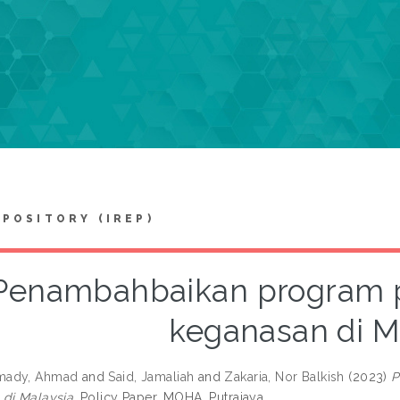
EPOSITORY (IREP)
Penambahbaikan program 
keganasan di M
mady, Ahmad
and
Said, Jamaliah
and
Zakaria, Nor Balkish
(2023)
P
di Malaysia.
Policy Paper. MOHA, Putrajaya.