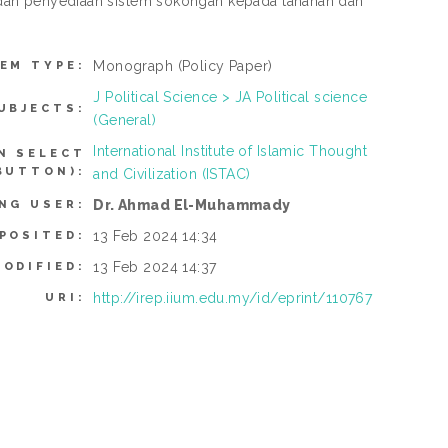
han dan penyediaan sistem sokongan kepada tahanan dan
Monograph
(Policy Paper)
TEM TYPE:
J Political Science > JA Political science
UBJECTS:
(General)
International Institute of Islamic Thought
N SELECT
BUTTON):
and Civilization (ISTAC)
Dr. Ahmad El-Muhammady
NG USER:
13 Feb 2024 14:34
POSITED:
13 Feb 2024 14:37
MODIFIED:
http://irep.iium.edu.my/id/eprint/110767
URI: