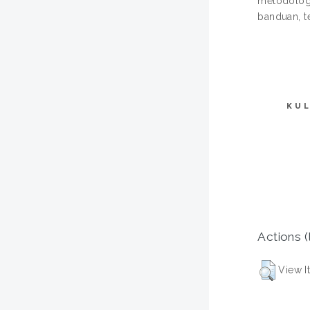
metodologi
banduan, t
KUL
Actions (
View I