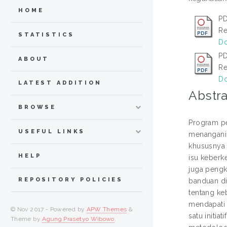
HOME
PD
Re
STATISTICS
Do
PD
ABOUT
Re
Do
LATEST ADDITION
Abstra
BROWSE
Program pe
USEFUL LINKS
menangani 
khususnya 
HELP
isu keberk
juga pengk
REPOSITORY POLICIES
banduan di
tentang ke
mendapati 
© Nov 2017 - Powered by
APW Themes
&
satu initi
Theme by
Agung Prasetyo Wibowo
.