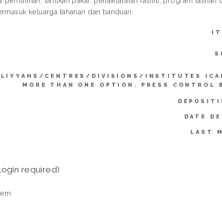
 pemulihan, lantikan pakar, penaiktarafan fasiliti, program lati
ermasuk keluarga tahanan dan banduan.
I
S
LIYYAHS/CENTRES/DIVISIONS/INSTITUTES (CA
MORE THAN ONE OPTION. PRESS CONTROL 
DEPOSITI
DATE DE
LAST 
login required)
tem