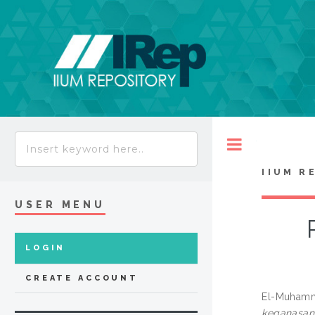
Toggle
IIUM R
USER MENU
LOGIN
CREATE ACCOUNT
El-Muham
keganasan 