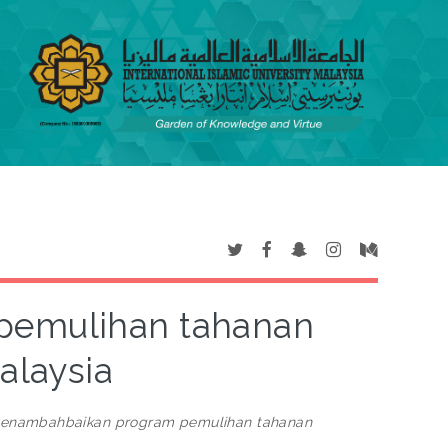
pemulihan tahanan
alaysia
enambahbaikan program pemulihan tahanan