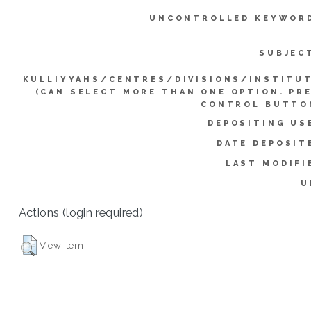
UNCONTROLLED KEYWOR
SUBJEC
KULLIYYAHS/CENTRES/DIVISIONS/INSTITU
(CAN SELECT MORE THAN ONE OPTION. PR
CONTROL BUTTO
DEPOSITING US
DATE DEPOSIT
LAST MODIFI
U
Actions (login required)
View Item