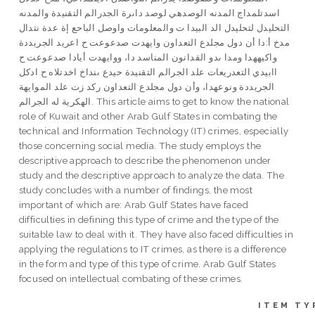
اسدتلمداج المدنه الوصدهي لوصد داىرة الجدرالم التقنيدة والمدنه
التحليدل لتحليدل الد البيدا ت والمعلومات واوصل الباحع إة عدة نتدال
مدخ أ:دا أن دول مجلدع التعداون وايهدت صدعوعت ح اعريد الجريددة
واكيههدا ومدا ىدو القدانون المناسد دا، ووايهدت أيادا صدعوعت ح
اابيدي التعدريعات علد الجرالم التقنيدة حيدع ىنداخ اخدتلاه ح ادكل
الجريددة ونوعهدا، وأن دول مجلدع التعداون ركد زت علد الموايهة
الهكرية له الجرالم. This article aims to get to know the national
role of Kuwait and other Arab Gulf States in combating the
technical and Information Technology (IT) crimes, especially
those concerning social media. The study employs the
descriptive approach to describe the phenomenon under
study and the descriptive approach to analyze the data. The
study concludes with a number of findings, the most
important of which are: Arab Gulf States have faced
difficulties in defining this type of crime and the type of the
suitable law to deal with it. They have also faced difficulties in
applying the regulations to IT crimes, as there is a difference
in the form and type of this type of crime. Arab Gulf States
focused on intellectual combating of these crimes.
ITEM TY