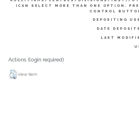
KULLIYYAHS/CENTRES/DIVISIONS/INSTITU
(CAN SELECT MORE THAN ONE OPTION. PR
CONTROL BUTTO
DEPOSITING US
DATE DEPOSIT
LAST MODIFI
U
Actions (login required)
View Item