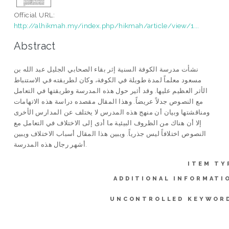
Official URL:
http://alhikmah.my/index.php/hikmah/article/view/1...
Abstract
نشأت مدرسة الكوفة السنية إثر بقاء الصحابي الجليل عبد الله بن
مسعود معلماً لمدة طويلة في الكوفة، وكان لطريقته في الاستنباط
الأثر العظيم عليها. وقد أثير حول هذه المدرسة وطريقتها في التعامل
مع النصوص جدلاً عريضاً. وهذا المقال مقصده دراسة هذه الاتهامات
ومناقشتها وبيان أن منهج هذه المدرس لا يختلف عن المدارس الأخرى
إلا أن هناك من الظروف البيئية ما أدى إلى الاختلاف في التعامل مع
النصوص اختلافاً ليس جذرياً. ويبين هذا المقال أسباب الاختلاف ويبين
أشهر رجال هذه المدرسة.
ITEM TY
ADDITIONAL INFORMATI
UNCONTROLLED KEYWOR