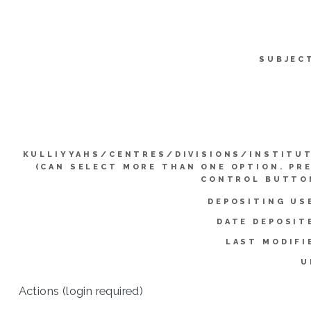
SUBJEC
KULLIYYAHS/CENTRES/DIVISIONS/INSTITU
(CAN SELECT MORE THAN ONE OPTION. PR
CONTROL BUTTO
DEPOSITING US
DATE DEPOSIT
LAST MODIFI
U
Actions (login required)