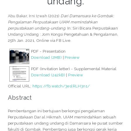
undang.
Abu Bakar, Irni Izwah
(2021)
Dari Damansara ke Gombak:
Pengalaman Perpustakaan UIAM memindahkan
perpustakaan undang-undang.
In: Siri Bicara Perpustakaan
Undang Undang : Jom Kongsi Pengetahuan & Pengalaman,
25th Jan. 2021, Online via FB Live.
PDF - Presentation
Download (2MB)
|
Preview
PDF (Invitation letter) - Supplemental Material
Download (242kB)
|
Preview
Official URL:
https://fb.watch/3eslRLH3n1/
Abstract
Pembentangan ini bertujuan berkongsi pengalaman
Perpustakaan Dar al Hikmah, UIAM memindahkan sebuah
perpustakaan undang undang di Damansara ke pusat sumber
fakulti di Gombak. Pembentang juga berkongsi gerak kerja