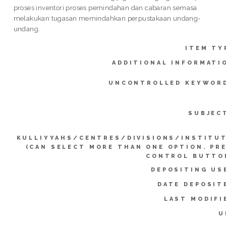
proses inventori proses pemindahan dan cabaran semasa
melakukan tugasan memindahkan perpustakaan undang-
undang.
ITEM TY
ADDITIONAL INFORMATI
UNCONTROLLED KEYWOR
SUBJEC
KULLIYYAHS/CENTRES/DIVISIONS/INSTITU
(CAN SELECT MORE THAN ONE OPTION. PR
CONTROL BUTTO
DEPOSITING US
DATE DEPOSIT
LAST MODIFI
U