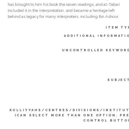
has brought to him his book the seven readings, and al-Tabari
included it in the interpretation, and became a heritage left
behind as legacy for many interpreters, including Ibn Ashour.
ITEM TY
ADDITIONAL INFORMATI
UNCONTROLLED KEYWOR
SUBJEC
KULLIYYAHS/CENTRES/DIVISIONS/INSTITU
(CAN SELECT MORE THAN ONE OPTION. PR
CONTROL BUTTO