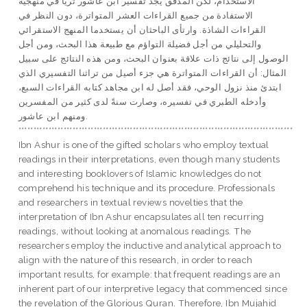
الاستخدام، لكن المدقق يجد تفسير ابن عاشور ثرياً في منهجية
الاستفادة من جميع القراءات العشر المتواترة، دون النظر في
القراءات الشاذة. وارتأى الباحثان أن يستخدما المنهج الاستقرائي
والتحليلي من أجل فضيلة التواؤم مع طبيعة هذا البحث، ومن أجل
الوصول إلى نتائج ذات علاقة بعنوان البحث، ومن هذه النتائج على سبيل
المثال: أن القراءات المتواترة هي جزء أصيل من تراثنا التفسيري الذي
ابتدئ منذ نزول الوحي، فقد أصل له ابن مجاهد كتابه القراءات السبع،
وأدخله الطبري في تفسيره، وصارت سنةً لدى كثير من المفسرين
ومنهم ابن عاشور.
*******************************************************************************************
Ibn Ashur is one of the gifted scholars who employ textual
readings in their interpretations, even though many students
and interesting booklovers of Islamic knowledges do not
comprehend his technique and its procedure. Professionals
and researchers in textual reviews novelties that the
interpretation of Ibn Ashur encapsulates all ten recurring
readings, without looking at anomalous readings. The
researchers employ the inductive and analytical approach to
align with the nature of this research, in order to reach
important results, for example: that frequent readings are an
inherent part of our interpretive legacy that commenced since
the revelation of the Glorious Quran. Therefore, Ibn Mujahid