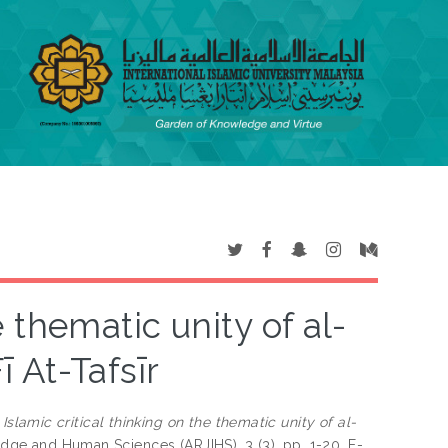
e thematic unity of al-
ī At-Tafsīr
)
Islamic critical thinking on the thematic unity of al-
dge and Human Sciences (ARJIHS), 3 (3). pp. 1-20. E-