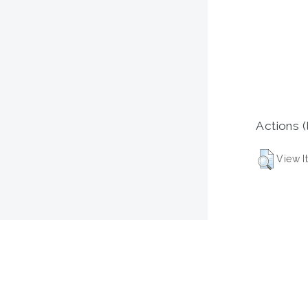
Actions (
View I