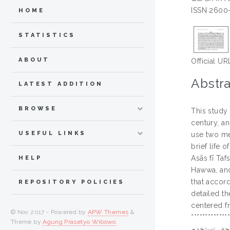
ISSN 2600
HOME
STATISTICS
ABOUT
Official UR
Abstra
LATEST ADDITION
BROWSE
This study 
century, an
USEFUL LINKS
use two me
brief life
Asās fī Ta
HELP
Hawwa, and 
that accord
REPOSITORY POLICIES
detailed th
centered f
© Nov 2017 - Powered by
APW Themes
&
**************************
Theme by
Agung Prasetyo Wibowo
.
يجة، تستخدم