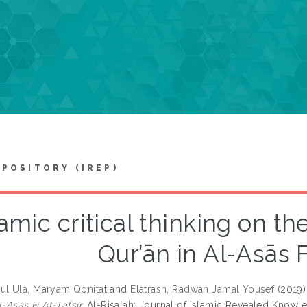
EPOSITORY (IREP)
lamic critical thinking on th
Qur’ān in Al-Asās F
l Ula, Maryam Qonitat
and
Elatrash, Radwan Jamal Yousef
(2019
l-Asās Fī At-Tafsīr.
Al-Risalah: Journal of Islamic Revealed Knowle