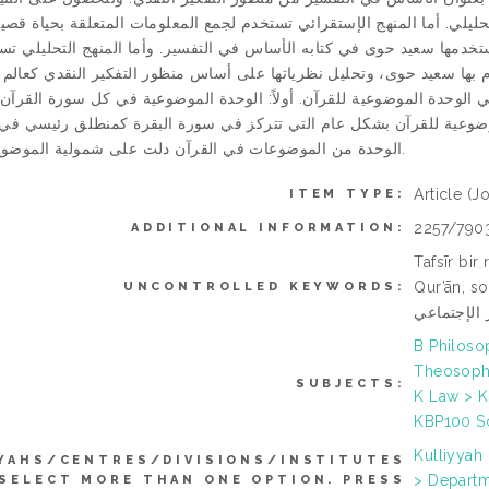
لتحليلي. أما المنهج الإستقرائي تستخدم لجمع المعلومات المتعلقة بحياة قص
ستخدمها سعيد حوى في كتابه الأساس في التفسير. وأما المنهج التحليلي تس
بها سعيد حوى، وتحليل نظرياتها على أساس منظور التفكير النقدي كعالم
الوحدة الموضوعية للقرآن. أولاً: الوحدة الموضوعية في كل سورة القرآن،
الموضوعية للقرآن بشكل عام التي تتركز في سورة البقرة كمنطلق رئيسي في 
الوحدة من الموضوعات في القرآن دلت على شمولية الموضوع في القرآن.
Article
(Jo
ITEM TYPE:
2257/790
ADDITIONAL INFORMATION:
Tafsīr bir 
Qur’ān, social exegesis
UNCONTROLLED KEYWORDS:
B Philoso
Theosophy
SUBJECTS:
K Law > K
KBP100 So
Kulliyyah
YAHS/CENTRES/DIVISIONS/INSTITUTES
> Departm
 SELECT MORE THAN ONE OPTION. PRESS