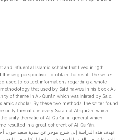
and influential Islamic scholar that lived in 19th
l thinking perspective. To obtain the result, the writer
od used to collect informations regarding a whole
he methodology that used by Said hawwa in his book Al-
nity of theme in Al-Qur’ān which was iniated by Said
 islamic scholar. By these two methods, the writer found
the unity thematic in every Sūrah of Al-qur’ān, which
the unity thematic of Al-Qur’ān in general which
me resulted in a great coherent of Al-Qur’ān.
الذي عاش في القرن التاسع عشر، ولتحليل كتابه في التفسير 