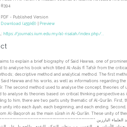
-8394
PDF - Published Version
Download (459kB)
|
Preview
L:
https://journals.iium.edu.my/al-risalah/index.php/...
ct
aims to explain a brief biography of Said Hawwa, one of prominent 
d to analyse his book which titled Al-Asās fī Tafsīr from the critica
thods; descriptive method and analytical method. The first meth
 of Said Hawwa and his works, as well as informations regarding t
fsīr. The second method used to analyse the concept, theories of u
to analyse its theories based on critical thinking perspective as
ing to him, there are two parts unity thematic of Al-Qur’ān. First, 
e unity into each āyah, each beginning, and each ending. Second, 
rom Al-Baqoroh as the main sūrah in Al-Qur’ān. These unity of the
************************************************** تهدف هذه الدراسة إلى شرح موجز عن سيرة سعيد حوى، أحد العلماء البارزين
بعنوان الأساس في التفسير من منظور التفكير النقدي. وللحصول على النت