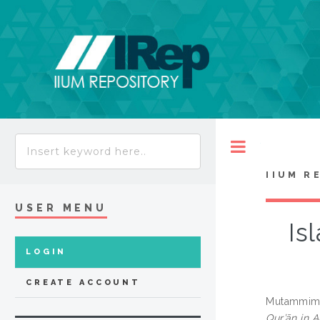
Toggle
IIUM R
USER MENU
Is
LOGIN
CREATE ACCOUNT
Mutammimu
Qur’ān in A