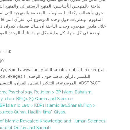
الباحثة بالمنهجين الأساسين؛ المنهج الإستقرائي والمنهج ا
حوى وأعماله، وكذلك المعلومات المتعلقة بالمنهجية التي ا
المفهوم، ونظريات حول وحدة الموضوع في القرآن التي قام 
خلال هاذين منهجين، وجدت الباحثة أن هناك قسمان كبيران في 
الوحدة في كل منها، كل بداية وكل نهاية. ثانياً، الوحدة 
urnal)
30
ra’yi, Said hawwa, unity of thematic, critical thinking, al-
., التفسير بالرأي، سعيد حوى، الوحدة
الموضوعية، التفكير النقدي، القرآن، التفسير الإجتماعي. ABSTRACT
phy. Psychology. Religion > BP Islam. Bahaism.
, etc > BP134.S3 Quran and Science
BP Islamic Law > KBP1 Islamic law.Shariah.Fiqh >
urces.Quran, Hadith, Ijma', Qiyas.
 of Islamic Revealed Knowledge and Human Sciences
ent of Qur’an and Sunnah