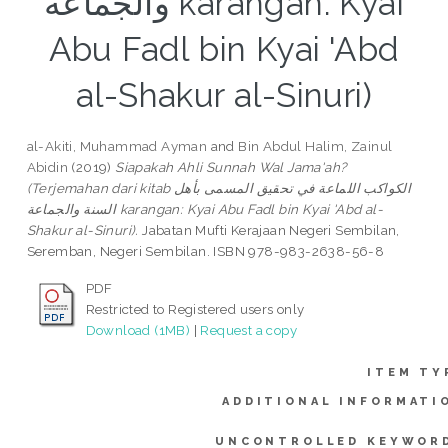
والجماعة karangan: Kyai
Abu Fadl bin Kyai 'Abd
al-Shakur al-Sinuri)
al-Akiti, Muhammad Ayman
and
Bin Abdul Halim, Zainul
Abidin
(2019)
Siapakah Ahli Sunnah Wal Jama'ah?
(Terjemahan dari kitab الكواكب اللماعة في تحقيق المسمى بأهل
السنة والجماعة karangan: Kyai Abu Fadl bin Kyai 'Abd al-
Shakur al-Sinuri).
Jabatan Mufti Kerajaan Negeri Sembilan,
Seremban, Negeri Sembilan. ISBN 978-983-2638-56-8
PDF
Restricted to Registered users only
Download (1MB)
|
Request a copy
ITEM TY
ADDITIONAL INFORMATI
UNCONTROLLED KEYWOR