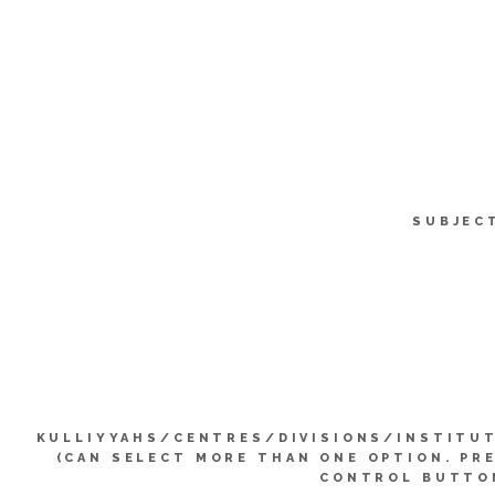
SUBJEC
KULLIYYAHS/CENTRES/DIVISIONS/INSTITU
(CAN SELECT MORE THAN ONE OPTION. PR
CONTROL BUTTO