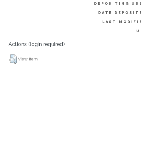
DEPOSITING US
DATE DEPOSIT
LAST MODIFI
U
Actions (login required)
View Item