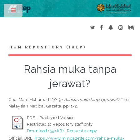
Toggle
IIUM REPOSITORY (IREP)
Rahsia muka tanpa
jerawat?
Che' Man, Mohamad
(2019)
Rahsia muka tanpa jerawat?
The
Malaysian Medical Gazette. pp. 1-2.
PDF - Published Version
Restricted to Repository staff only
Download (594kB)
|
Request a copy
Official URL:
https://www.mmgazette.com/rahsia-muka-