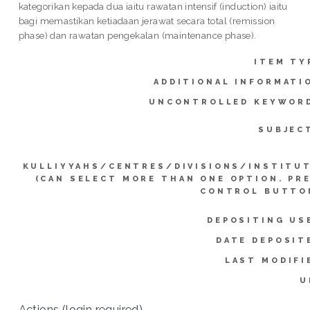
kategorikan kepada dua iaitu rawatan intensif (induction) iaitu
bagi memastikan ketiadaan jerawat secara total (remission
phase) dan rawatan pengekalan (maintenance phase).
ITEM TY
ADDITIONAL INFORMATI
UNCONTROLLED KEYWOR
SUBJEC
KULLIYYAHS/CENTRES/DIVISIONS/INSTITU
(CAN SELECT MORE THAN ONE OPTION. PR
CONTROL BUTTO
DEPOSITING US
DATE DEPOSIT
LAST MODIFI
U
Actions (login required)