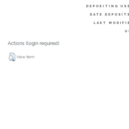
DEPOSITING US
DATE DEPOSIT
LAST MODIFI
U
Actions (login required)
View Item