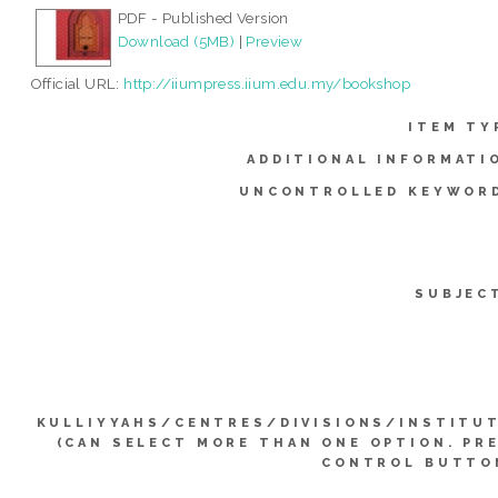
PDF - Published Version
Download (5MB)
|
Preview
Official URL:
http://iiumpress.iium.edu.my/bookshop
ITEM TY
ADDITIONAL INFORMATI
UNCONTROLLED KEYWOR
SUBJEC
KULLIYYAHS/CENTRES/DIVISIONS/INSTITU
(CAN SELECT MORE THAN ONE OPTION. PR
CONTROL BUTTO