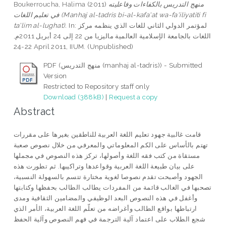
منهج التدريس بالكفاءات وفاعليته
(2011)
Boukerroucha, Halima
في تعليم اللغات (Manhaj al-tadris bi-al-kafa'at wa-fa'iliyatiti fi
In: لمؤتمر الدولي الثاني للغات الذي ينظمه مركز
ta'lim al-lughat).
اللغات بالجامعة الإسلامية العالمية ماليزيا من 22 إلى 24 أبريل 2011م,
22-24 April 2011, IIUM. (Unpublished)
PDF (منهج التدريس (manhaj al-tadris)) - Submitted
Version
Restricted to Repository staff only
Download (388kB)
|
Request a copy
Abstract
قامت غالبية جهود تعليم اللغة العربية للناطقين بغيرها على مقررات
تهتم بالأساس على الكم المعلوماتي والمعرفي من خلال نصوص صعبة
مستقاة من كتب فقه اللغة وأصولها، تركز هذه النصوص في مجملها
على بيان طبيعة اللغة العربية وقواعدها وتراكيبها. ثم تطورت هذه
الجهود وأصبحت تقدم نصوصا لغوية مختارة تتسم بالسهولة النسبية،
تصحبها في الغالب قائمة من المفردات يطالب الطالب بحفظها وكتابتها
وأغفل في هذه النصوص البعد الوظيفي والمضامين الثقافية ومدى
ارتباطها بواقع الطالب وأغراضه من تعلّم اللغة العربية، الأمر الذي
شجع الطلاب على اعتماد آلية الترجمة في فهم النصوص وآلية الحفظ