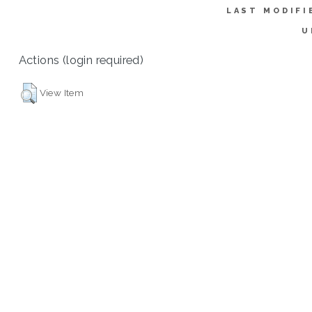
LAST MODIFI
U
Actions (login required)
View Item