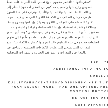
لاسترجاعها، "فاقتصر مفهوم منهج تعليم اللغة العربية على حفظ
النصوص وترجمتها وتحصيل كم كبير من المفردات دون النظر إلى
وظائف اللغة الكتابية والاتصالية والأدبية" وترتب على هذا المنهج
التعليمي حرمان الطالب من الكفاءة اللغوية التي تعني فيما تعنيه :
"قدرة المتعلم على التواصل اللغوي وظيفيّا وإبداعيا بوضوح ودقة،
وبطلاقة وفاعلية، استقبالا وإرسالا (استماعا، وقراءة وكتابة، وتحدثا)،
وتحقيق التأثيرات المطلوبة كل مرة، وفي زمن قياسي." وقد أدى تطور
الدراسات اللغوية والتربوية في مجال تعليم اللغات وتعلّمها إلى ظهور
اتجاهات جديدة في بناء المناهج والبرامج منها "مقاربة الكفاءات"، هذه
المقاربة التي تسعى إلى تطوير الكفاءات التعليمية بإدماجها في
المعارف والقدرات واالمواقف الحياتية والمهارات المختلفة.
ITEM TY
ADDITIONAL INFORMATI
SUBJEC
KULLIYYAHS/CENTRES/DIVISIONS/INSTITU
(CAN SELECT MORE THAN ONE OPTION. PR
CONTROL BUTTO
DEPOSITING US
DATE DEPOSIT