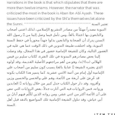
narrations in the book is that which stipulates that there are
more than twelve imams. However, the narrator that was
criticized the most in the book is Aban Ibn Abī Ayash. These
issues have been criticized by the Shī‘a themselves let alone
the Sunni. *********************************************************** تعتبر السنة
النبوية مصدراً مهمّاً من مصادر التشريع الإسلامي، لذلك اعتنى أصحاب
رسول الله  والتابعون بها اعتناءً بالغاً، ومن تأمل فيما وصل إلينا من
السنن يدرك أن الصحابة والتابعين بذلوا جهداً محورياً في حفظ السنة
النبوية، وقد اختلفت طبيعة التدوين في ذلك الوقت عما هي عليه في
العصور التالية، وكان للشيعة الإمامية حضور في هذا المجال، وقد وصلت
إلينا بعض مصادرهم المدونة في تلك الفترة، ككتاب سليم بن قيس
الهلالي (ت76ه)، وهو من أهم مراجعهم الأصلية القديمة، وقد أولوه
عنايةً بالغةً بسبب كون سليم من أصحاب علي  الذي يعتبره الشيعة
الإمامية أول إمام من أئمة الاثني عشرية. كما يتميز هذا الكتاب بكونه
قد عُرِضَ على أربعة من الأئمة، وهم علي والحسن والحسين وزين
العابدين  وأقروه. وقد دار حول الكتاب جدل كبير من خلال رواياته
ورواته، فمن الروايات فيه التي أثارت جدلاً، بعض الروايات التي تنص
على أن الأئمة أكثر من اثني عشر، ومن رواته الذين تُكُلِّم فيهم أبانُ بن
أبي عياش، وقد تناول الشيعة الإمامية تلك المواضيع بالنقد قبل أهل
السنة.
ITEM TY