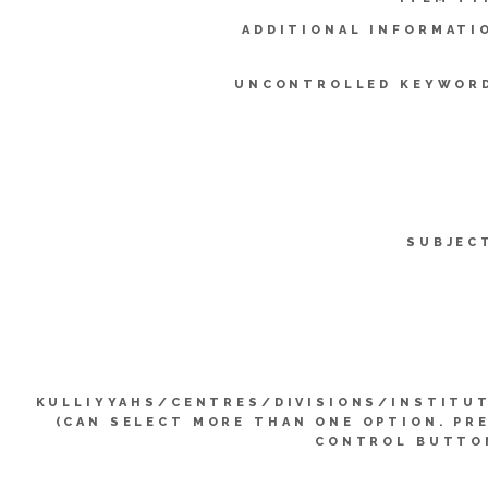
ADDITIONAL INFORMATI
UNCONTROLLED KEYWOR
SUBJEC
KULLIYYAHS/CENTRES/DIVISIONS/INSTITU
(CAN SELECT MORE THAN ONE OPTION. PR
CONTROL BUTTO