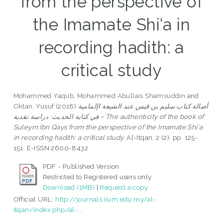
from the perspective of
the Imamate Shi‘a in
recording hadith: a
critical study
Mohammed Yaqub, Mohammed Abullais Shamsuddin
and
Oktan, Yusuf
(2018)
أصالة كتاب سليم بن قيس عند الشيعة اإلمامية
في كتابة الحديث: دراسة نقدية = The authenticity of the book of
Suleym Ibn Qays from the perspective of the Imamate Shi‘a
in recording hadith: a critical study.
Al-Itqan, 2 (2). pp. 125-
151. E-ISSN 2600-8432
PDF - Published Version
Restricted to Registered users only
Download (1MB)
|
Request a copy
Official URL:
http://journals.iium.edu.my/al-
itqan/index.php/al-...