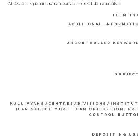
Al-Quran. Kajian ini adalah bersifat induktif dan analitikal.
ITEM TY
ADDITIONAL INFORMATI
UNCONTROLLED KEYWOR
SUBJEC
KULLIYYAHS/CENTRES/DIVISIONS/INSTITU
(CAN SELECT MORE THAN ONE OPTION. PR
CONTROL BUTTO
DEPOSITING US