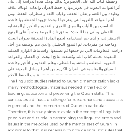
وحفظة كتاب الله على الخصوص؛ لذلك تهدف هذه الدراسة إلى بيان
أثر القواعد اللغوية في تعزيز مهارة حفظ القرآن وإتقانه، فهناك علاقة
وطيدة بين اللغة، وإتقان الحفظ، وغياب اللغة واضطراب الحفظ. ومن
أهم القواعد اللغوية التي يقترحها البحث؛ تزويد الحفظة بها قاعدة
التناسب بين الآيات والسياق اللغوي والتقديم والتأخير (والمتشابه
اللفظي. ويأتي هذا البحث؛ ليحقق تلك المهمة معتمداً على المنهج
الاستقرائي، والذي يتم استخدامه لجمع المادة المتعلقة بعنوان البحث
وما فيه من مفردات، ثم المنهج التحليلي والذي يتم توظيفه من أجل
دراسة المعلومات التي تم جمعها ثم تصنيفها، واستنباط اللوازم العملية
المفيدة لحملة كتاب الله. وكشفت نتائج البحث أن القضايا والقواعد
اللغوية المتعلقة بالمتشابه اللفظي، وعلم التقديم والتأخير وقاعدة
السياق والمناسبة في القرآن الكريم من أهم الوسائل المعينة على
تثبيت الحفظ الكلام **********************************************************
The linguistic studies related to Quranic memorization lacks
many methodological materials needed in the field of
teaching, education and preserving the Quran skills. This
constitutes a difficult challenge for researchers and specialists
in general and the memorizers of Quran in particular.
Therefore, this study aims to explain the concept of linguistic
principles and its role in determining the linguistic errors and
issues in the melodies used by the memorizers of Quran. In
additional to that, it is necessary to provide linguistic rules that