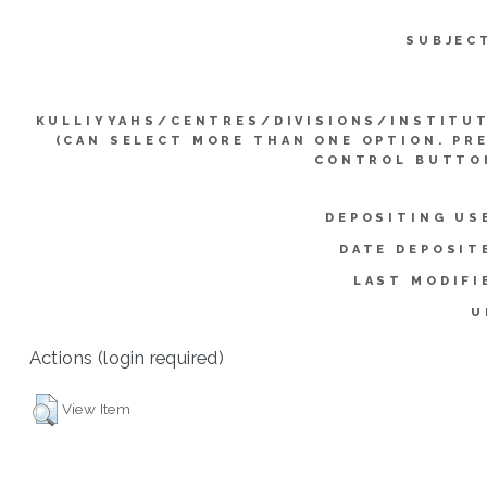
SUBJEC
KULLIYYAHS/CENTRES/DIVISIONS/INSTITU
(CAN SELECT MORE THAN ONE OPTION. PR
CONTROL BUTTO
DEPOSITING US
DATE DEPOSIT
LAST MODIFI
U
Actions (login required)
View Item