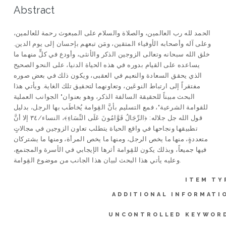
Abstract
الحمد لله رب العالمين، والصلاة والسلام على المبعوث رحمة للعالمين،
وعلى آله وأصحابه الأوفياء المتقين، ومَن تبعهم بإحسان إلى يوم الدين.
خلق الله سبحانه وتعالى الزوجين الذكر والأنثى، وأودع في كلٍّ منهما ما
يساعده على القيام بدوره في هذه الحياة الدنيا، على النحو الصحيح
الذي يحقق السعادة والنعيم في العقبى، ويكون ذلك في بعض صوره
مفتقراً إلى ارتباط النوعَين، وتعاونهما لتحقيق تلك الغاية. ويأتي هذا
البحث مبيناً للحقيقة السالفة الذكر، وهو بعنوان" الجوانب العملية
للقوامة الشرعية"، فمع التسليم بأنَّ القِوامة يُخاطَب بها الرجل، بدليل
قول الله جل جلاله: ﴿الرِّجَالُ قَوَّامُونَ عَلَى النِّسَاءِ﴾، النساء/٣٤ إلا أنَّ
تطبيقها ونجاحها في واقع الحياة يتطلب تعاون الزوجين في مجالاتٍ
متعددةٍ، منها ما يخص الرجل، ومنها ما يخص المرأة، ومنها ما يشتركان
فيها جميعاً، وبذلك يكون للقِوامة أثرها الإيجابي في الأسرة والمجتمع،
وعليه يأتي هذا البحث لبيان هذا الجانب من موضوع القِوامة.
ITEM TY
ADDITIONAL INFORMATI
UNCONTROLLED KEYWOR