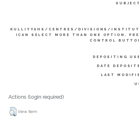
SUBJEC
KULLIYYAHS/CENTRES/DIVISIONS/INSTITU
(CAN SELECT MORE THAN ONE OPTION. PR
CONTROL BUTTO
DEPOSITING US
DATE DEPOSIT
LAST MODIFI
U
Actions (login required)
View Item