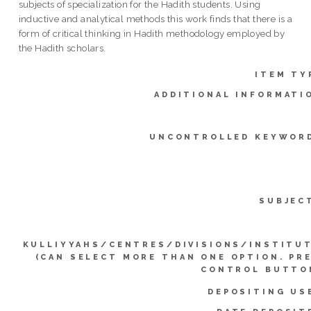
subjects of specialization for the Hadith students. Using
inductive and analytical methods this work finds that there is a
form of critical thinking in Hadith methodology employed by
the Hadith scholars.
ITEM TY
ADDITIONAL INFORMATI
UNCONTROLLED KEYWOR
SUBJEC
KULLIYYAHS/CENTRES/DIVISIONS/INSTITU
(CAN SELECT MORE THAN ONE OPTION. PR
CONTROL BUTTO
DEPOSITING US