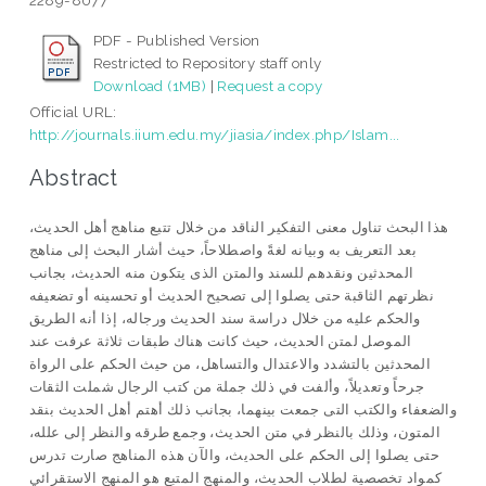
2289-8077
PDF - Published Version
Restricted to Repository staff only
Download (1MB)
|
Request a copy
Official URL:
http://journals.iium.edu.my/jiasia/index.php/Islam...
Abstract
هذا البحث تناول معنى التفكير الناقد من خلال تتبع مناهج أهل الحديث،
بعد التعريف به وبيانه لغةً واصطلاحاً، حيث أشار البحث إلى مناهج
المحدثين ونقدهم للسند والمتن الذى يتكون منه الحديث، بجانب
نظرتهم الثاقبة حتى يصلوا إلى تصحيح الحديث أو تحسينه أو تضعيفه
والحكم عليه من خلال دراسة سند الحديث ورجاله، إذا أنه الطريق
الموصل لمتن الحديث، حيث كانت هناك طبقات ثلاثة عرفت عند
المحدثين بالتشدد والاعتدال والتساهل، من حيث الحكم على الرواة
جرحاً وتعديلاً، وألفت في ذلك جملة من كتب الرجال شملت الثقات
والضعفاء والكتب التى جمعت بينهما، بجانب ذلك أهتم أهل الحديث بنقد
المتون، وذلك بالنظر في متن الحديث، وجمع طرقه والنظر إلى علله،
حتى يصلوا إلى الحكم على الحديث، والآن هذه المناهج صارت تدرس
كمواد تخصصية لطلاب الحديث، والمنهج المتبع هو المنهج الاستقرائي