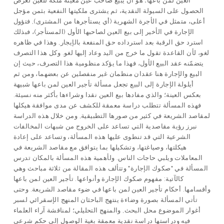
الحصول على السيولة النقدية، ثم يشترى ملكيتها النفعية بثمن مؤجل
أعلى، متمثل في الأجرة الشهرية (أي يستأجرها من المشترى), فتؤول
الإجارة في الأخير إلى بيع العين لصاحبها الأول (المستأجر)، فبذلك
استرد حق الرقبة بعد استرداده حق المنفعة بالإيجار, وهذا في ظاهره
لغو، لأن القاعدة تقول ما خرج من اليد وعاد إليها لغو. وكل هذا التصرف
يتضمّنه عقد البيع الأول، فهذا ما يؤكد منظومية هذا التصرف، حيث إن
البيع والإجارة هنا عقدان منظمان غير منفصلين عن بعضهما، ومن ثم
أيلولة الإجارة إلى البيع تجعل مسألة تأجير العين لمن باعها شبيهة
بعكس العينة؛ والذي مفادها بيع العين نقدا وشراءها بأكثر منه نسيئة.
فهذه المسألة تتطلب دراسة معمقة للكشف عن مدى موافقة هيكلها
لمقاصد الشريعة في كثير من صورها التطبيقية, ومن خلال هذه الدراسة
نبرز رؤية مقاصدية التي تساعد على الخروج من شبهات المخالفات
الشرعية التي قد تنطوى عليها هذه المسألة، وتساعد على إعادة
هيكلتها، وصياغتها، وتشكيلها بما يتوافق مع مقاصد الشريعة في
المعاملات ويلبي حاجات الناس. ولأهمية هذه المسألة بالمكان تدرس
المسألة في "صكوك الإجارة" وتتألف هذه المقالة من ثلاثة مباحث وهي
كالآتية: مفهوم صكوك الإجارة وأنواعها. تأجير العين لمن باعها
وأقسامها. أحكام تأجير العين لمن باعها في ضوء مقاصد الشريعة. وحتى
تأتي المسألة بصورة وضاءة ينتهج الباحثان المنهج الإسقرائي لسبر
أغوار الموضوع محل البحث, والمنهج التحليلي؛ لمناقشة آراء العلماء
فيه ودراستها دراسة نقدية معمقة بغية الوصول إلى حكم شرعي