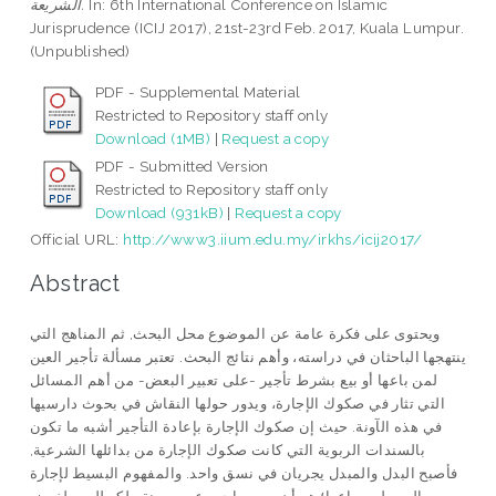
In: 6th International Conference on Islamic
الشريعة.
Jurisprudence (ICIJ 2017), 21st-23rd Feb. 2017, Kuala Lumpur.
(Unpublished)
PDF - Supplemental Material
Restricted to Repository staff only
Download (1MB)
|
Request a copy
PDF - Submitted Version
Restricted to Repository staff only
Download (931kB)
|
Request a copy
Official URL:
http://www3.iium.edu.my/irkhs/icij2017/
Abstract
ويحتوى على فكرة عامة عن الموضوع محل البحث, ثم المناهج التي
ينتهجها الباحثان في دراسته، وأهم نتائج البحث. تعتبر مسألة تأجير العين
لمن باعها أو بيع بشرط تأجير -على تعبير البعض- من أهم المسائل
التي تثار في صكوك الإجارة، ويدور حولها النقاش في بحوث دارسيها
في هذه الآونة. حيث إن صكوك الإجارة بإعادة التأجير أشبه ما تكون
بالسندات الربوية التي كانت صكوك الإجارة من بدائلها الشرعية,
فأصبح البدل والمبدل يجريان في نسق واحد. والمفهوم البسيط لإجارة
العين لمن باعها؛ هو أن يبيع صاحب عين معينة ملكه للعين لغرض