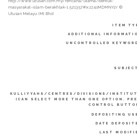
http://www.utusan.com.my/rencana/utama/bentuk-
masyarakat-islam-berakhlak-1.521357#ixzz4sMDMNY2r ©
Utusan Melayu (M) Bhd
ITEM TY
ADDITIONAL INFORMATI
UNCONTROLLED KEYWOR
SUBJEC
KULLIYYAHS/CENTRES/DIVISIONS/INSTITU
(CAN SELECT MORE THAN ONE OPTION. PR
CONTROL BUTTO
DEPOSITING US
DATE DEPOSIT
LAST MODIFI