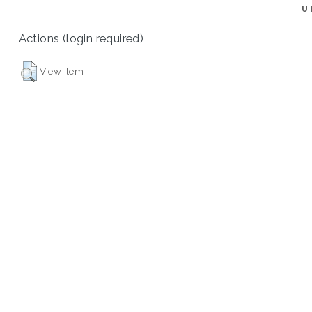
U
Actions (login required)
View Item